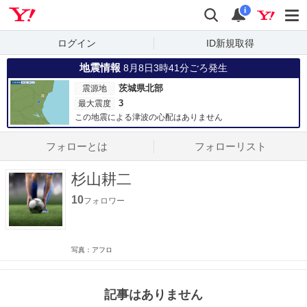
Yahoo! JAPAN
検索
通知数
i
ログイン
ID新規取得
地震情報
8月8日3時41分ごろ発生
茨城県北部
震源地
3
最大震度
この地震による津波の心配はありません
フォローとは
フォローリスト
杉山耕二
10
フォロワー
写真：アフロ
記事はありません