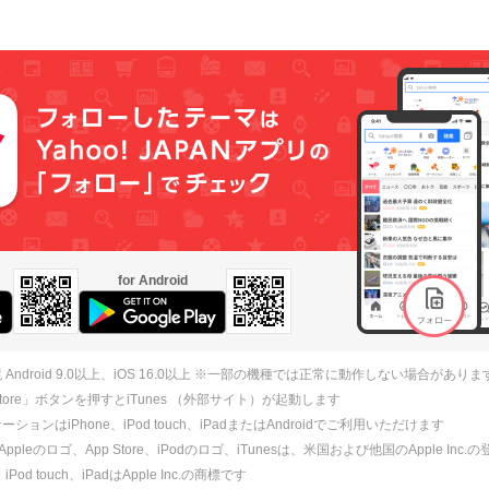
for Android
 Android 9.0以上、iOS 16.0以上 ※一部の機種では正常に動作しない場合がありま
 Store」ボタンを押すとiTunes （外部サイト）が起動します
ションはiPhone、iPod touch、iPadまたはAndroidでご利用いただけます
、Appleのロゴ、App Store、iPodのロゴ、iTunesは、米国および他国のApple Inc
、iPod touch、iPadはApple Inc.の商標です