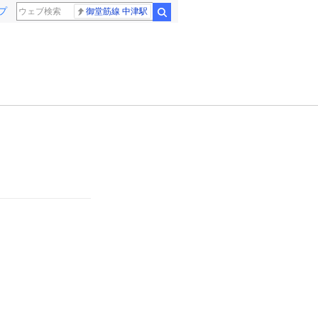
プ
御堂筋線 中津駅
検索