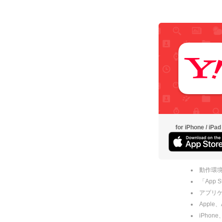
for iPhone / iPad
動作環境
「App
アプリケー
Apple
iPhone