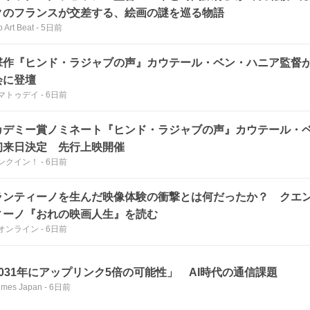
クのフランスが交差する、絵画の謎を巡る物語
 Art Beat
-
5日前
撃作『ヒンド・ラジャブの声』カウテール・ベン・ハニア監督
会に登壇
マトゥデイ
-
6日前
カデミー賞ノミネート『ヒンド・ラジャブの声』カウテール・
初来日決定 先行上映開催
ンクイン！
-
6日前
ランティーノを生んだ映像体験の衝撃とは何だったか？ クエ
ィーノ『おれの映画人生』を読む
オンライン
-
6日前
2031年にアップリンク5倍の可能性」 AI時代の通信課題
imes Japan
-
6日前