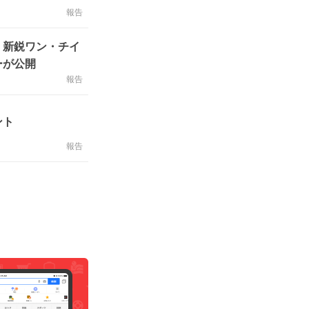
報告
、新鋭ワン・チイ
ーが公開
報告
ント
報告