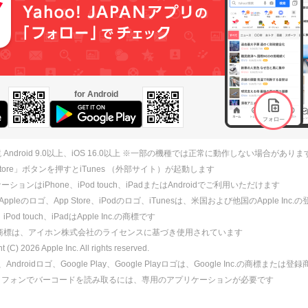
for Android
 Android 9.0以上、iOS 16.0以上 ※一部の機種では正常に動作しない場合がありま
 Store」ボタンを押すとiTunes （外部サイト）が起動します
ションはiPhone、iPod touch、iPadまたはAndroidでご利用いただけます
、Appleのロゴ、App Store、iPodのロゴ、iTunesは、米国および他国のApple Inc
、iPod touch、iPadはApple Inc.の商標です
ne商標は、アイホン株式会社のライセンスに基づき使用されています
ht (C)
2026
Apple Inc. All rights reserved.
id、Androidロゴ、Google Play、Google Playロゴは、Google Inc.の商標または
トフォンでバーコードを読み取るには、専用のアプリケーションが必要です