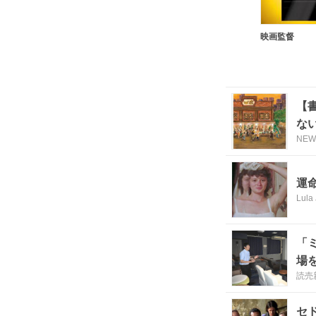
映画監督
【
な
NE
運
Lula
「
場
読売
セ