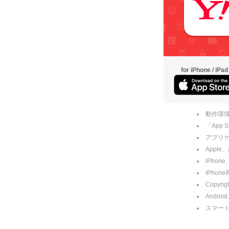
for iPhone / iPad
動作環境
「App
アプリケー
Apple
iPhone
iPho
Copyrig
Andro
スマー