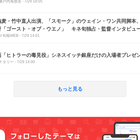
B瀬戸内海放送
-
7/29 18:05
脇麦・竹中直人出演、「スモーク」のウェイン・ワン共同脚本
督「ゴースト・オブ・ウエノ」 キネ旬独占・監督インタビュ
マ旬報WEB
-
7/29 14:01
画「ヒトラーの毒見役」シネスイッチ銀座だけの入場者プレゼ
ナタリー
-
7/29 14:00
もっと見る