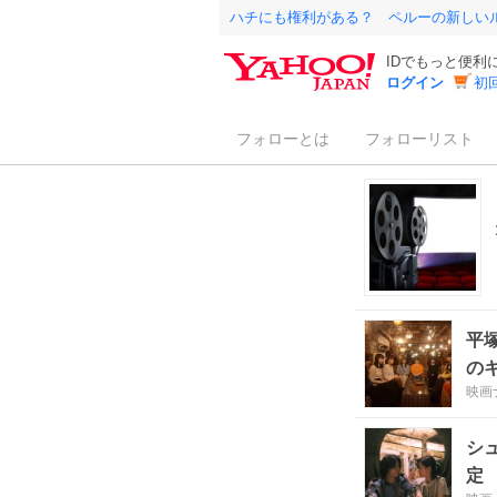
ハチにも権利がある？ ペルーの新しい
IDでもっと便利
ログイン
初
フォローとは
フォローリスト
平
の
映画
シ
定