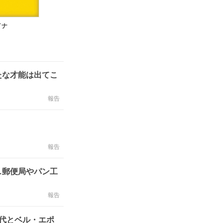
イナ
たな才能は出てこ
報告
報告
…郵便局やパン工
報告
代とベル・エポ