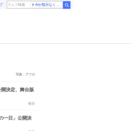
プ
AIが指示なくサイバー攻撃
検索
写真：アフロ
公開決定、舞台版
報告
の一日」公開決