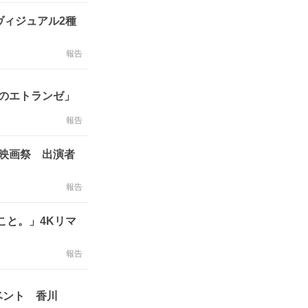
ヴィジュアル2種
報告
雨のエトランゼ」
報告
映画祭 出演者
報告
こと。」4Kリマ
報告
ベント 香川