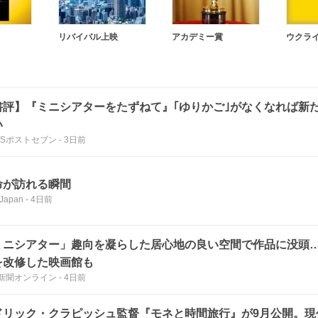
リバイバル上映
アカデミー賞
ウクラ
書評】『ミニシアターをたずねて』｢ゆりかご｣がなくなれば新
い
WSポストセブン
-
3日前
命が訪れる瞬間
 Japan
-
4日前
ミニシアター」趣向を凝らした居心地の良い空間で作品に没頭
を改修した映画館も
新聞オンライン
-
4日前
ドリック・クラピッシュ監督『モネと時間旅行』が9月公開。現