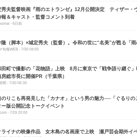
定秀夫監督映画『雨のエトランゼ』12月公開決定 ティザー・
特報＆キャスト・監督コメント到着
urnal
-
6日前
井隆（脚本）×城定秀夫（監督）。令和の世に“名美”が甦る「
マ旬報WEB
-
7/30 08:05
和田町で撮影の「花物語」上映 8月に東京で「戦争語り継ぐ」
南房総市長に開催PR（千葉県）
新聞
-
7/30 06:30
口のりこも再発見した「カナオ」という男の魅力──「ぐるりの
ター版公開記念トークイベント
com
-
7/29 20:00
クライナの映像作品 女木島の名画座で上映 瀬戸芸会期外イ