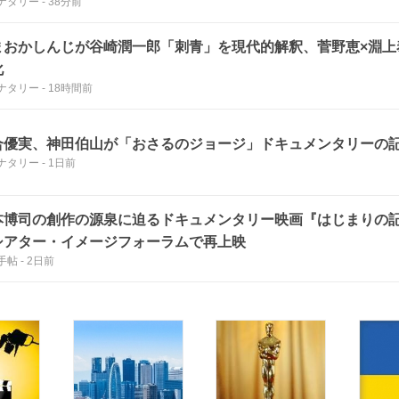
ナタリー
-
38分前
まおかしんじが谷崎潤一郎「刺青」を現代的解釈、菅野恵×淵上
化
ナタリー
-
18時間前
合優実、神田伯山が「おさるのジョージ」ドキュメンタリーの
ナタリー
-
1日前
本博司の創作の源泉に迫るドキュメンタリー映画『はじまりの
シアター・イメージフォーラムで再上映
手帖
-
2日前