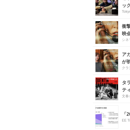
ッ
Tokyo
衝
映
シネ
ア
が
クラ
タ
テ
文春
「
EE T