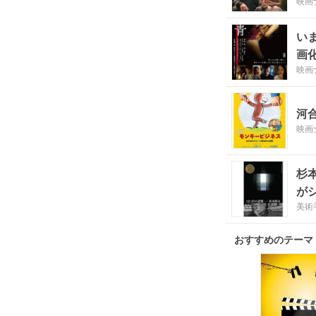
映画
い
画
映画
河
映画
杉
が
美術
おすすめのテーマ