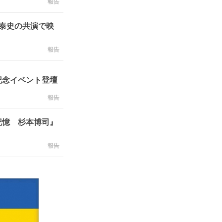
報告
泰史の共演で映
報告
記念イベント登壇
報告
記憶 杉本博司』
報告