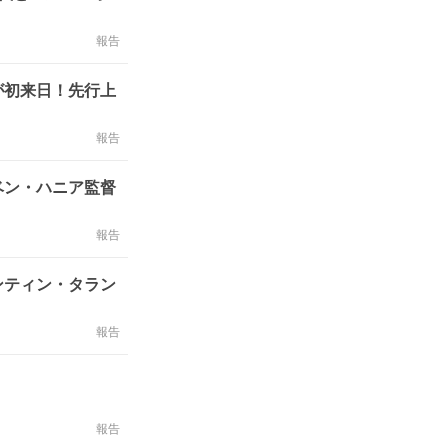
報告
が初来日！先行上
報告
ベン・ハニア監督
報告
ンティン・タラン
報告
報告