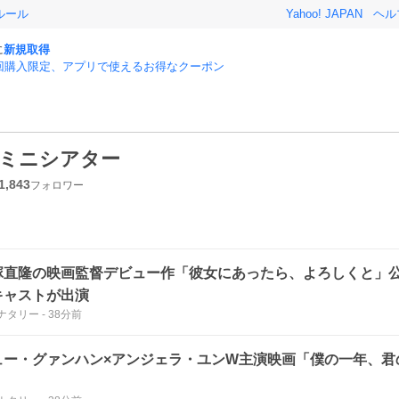
ルール
Yahoo! JAPAN
ヘル
に
新規取得
回購入限定、アプリで使えるお得なクーポン
ミニシアター
1,843
フォロワー
塚直隆の映画監督デビュー作「彼女にあったら、よろしくと」
キャストが出演
ナタリー
-
38分前
ュー・グァンハン×アンジェラ・ユンW主演映画「僕の一年、君