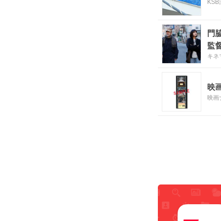
KS
門
監
キネ
映
映画