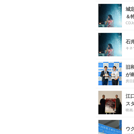
城
＆
CDJo
石
キネ
旧
が
房日
江
ス
映画.
ウ