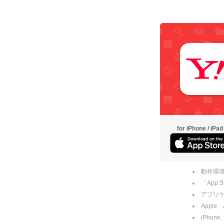
for iPhone / iPad
動作環境
「App
アプリケー
Apple
iPhone