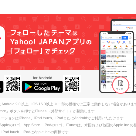
for Android
 Android 9.0以上、iOS 16.0以上 ※一部の機種では正常に動作しない場合がありま
 Store」ボタンを押すとiTunes （外部サイト）が起動します
ションはiPhone、iPod touch、iPadまたはAndroidでご利用いただけます
、Appleのロゴ、App Store、iPodのロゴ、iTunesは、米国および他国のApple Inc
、iPod touch、iPadはApple Inc.の商標です