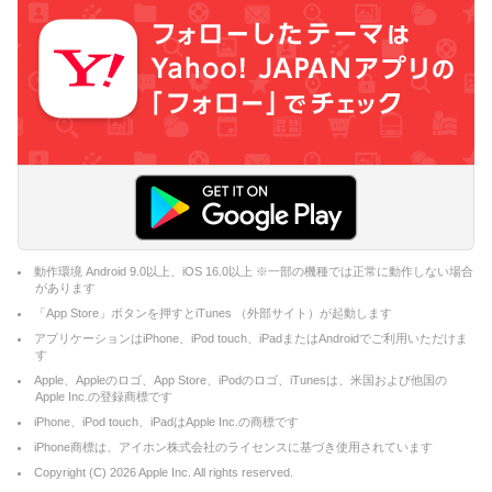
動作環境 Android 9.0以上、iOS 16.0以上 ※一部の機種では正常に動作しない場合
があります
「App Store」ボタンを押すとiTunes （外部サイト）が起動します
アプリケーションはiPhone、iPod touch、iPadまたはAndroidでご利用いただけま
す
Apple、Appleのロゴ、App Store、iPodのロゴ、iTunesは、米国および他国の
Apple Inc.の登録商標です
iPhone、iPod touch、iPadはApple Inc.の商標です
iPhone商標は、アイホン株式会社のライセンスに基づき使用されています
Copyright (C)
2026
Apple Inc. All rights reserved.