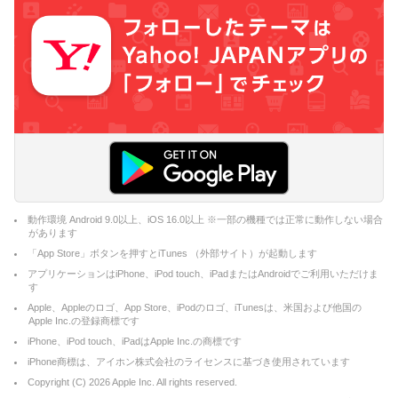
動作環境 Android 9.0以上、iOS 16.0以上 ※一部の機種では正常に動作しない場合
があります
「App Store」ボタンを押すとiTunes （外部サイト）が起動します
アプリケーションはiPhone、iPod touch、iPadまたはAndroidでご利用いただけま
す
Apple、Appleのロゴ、App Store、iPodのロゴ、iTunesは、米国および他国の
Apple Inc.の登録商標です
iPhone、iPod touch、iPadはApple Inc.の商標です
iPhone商標は、アイホン株式会社のライセンスに基づき使用されています
Copyright (C)
2026
Apple Inc. All rights reserved.