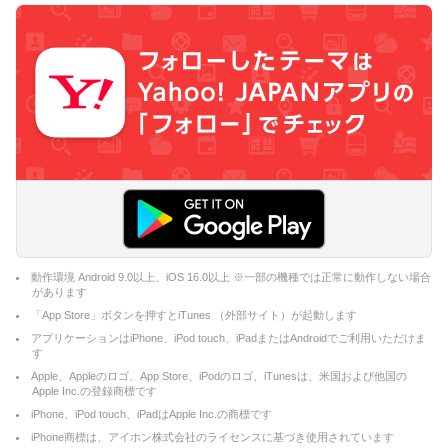
動作環境 Android 9.0以上、iOS 16.0以上 ※一部の機種では正常に動作しない場合
があります
「App Store」ボタンを押すとiTunes （外部サイト）が起動します
アプリケーションはiPhone、iPod touch、iPadまたはAndroidでご利用いただけま
す
Apple、Appleのロゴ、App Store、iPodのロゴ、iTunesは、米国および他国の
Apple Inc.の登録商標です
iPhone、iPod touch、iPadはApple Inc.の商標です
iPhone商標は、アイホン株式会社のライセンスに基づき使用されています