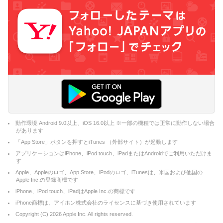
動作環境 Android 9.0以上、iOS 16.0以上 ※一部の機種では正常に動作しない場合
があります
「App Store」ボタンを押すとiTunes （外部サイト）が起動します
アプリケーションはiPhone、iPod touch、iPadまたはAndroidでご利用いただけま
す
Apple、Appleのロゴ、App Store、iPodのロゴ、iTunesは、米国および他国の
Apple Inc.の登録商標です
iPhone、iPod touch、iPadはApple Inc.の商標です
iPhone商標は、アイホン株式会社のライセンスに基づき使用されています
Copyright (C)
2026
Apple Inc. All rights reserved.