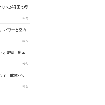
ノリスが母国で得
報告
か。パワーと空力
報告
たと楽観「座席
報告
る？ 故障バッ
報告