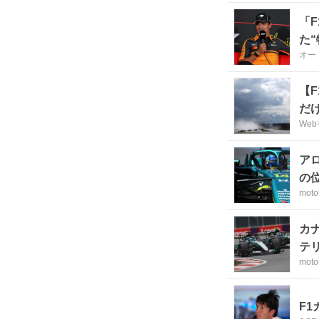
「
た“
オー
【
だ
We
ア
の
moto
カ
テ
moto
F