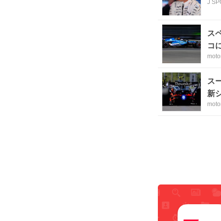
J S
ス
コ
moto
ス
新
moto