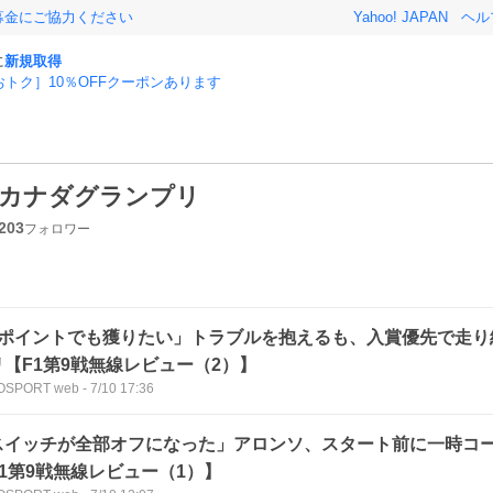
募金にご協力ください
Yahoo! JAPAN
ヘル
に
新規取得
おトク］10％OFFクーポンあります
カナダグランプリ
203
フォロワー
1ポイントでも獲りたい」トラブルを抱えるも、入賞優先で走り
リ【F1第9戦無線レビュー（2）】
OSPORT web
-
7/10 17:36
スイッチが全部オフになった」アロンソ、スタート前に一時コ
F1第9戦無線レビュー（1）】