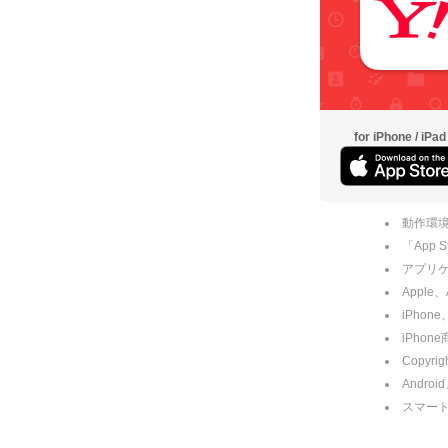
for iPhone / iPad
動作環境
「App
アプリケー
Apple
iPhone
iPho
Copyrig
Andro
スマー