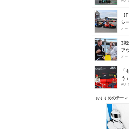
AUT
【
シ
オー
3
ア
オー
「
う
AUT
おすすめのテーマ