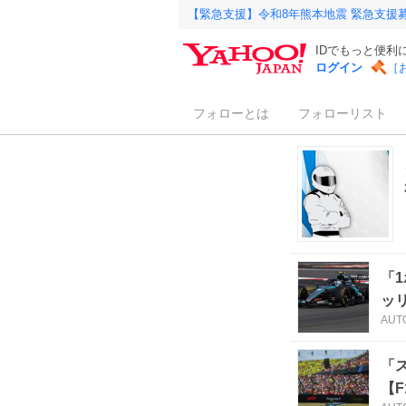
【緊急支援】令和8年熊本地震 緊急支援
IDでもっと便利
ログイン
［
フォローとは
フォローリスト
「
ッ
AUT
「
【