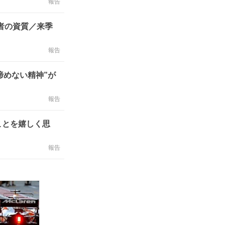
報告
者の資質／来季
報告
諦めない精神”が
報告
ことを嬉しく思
報告