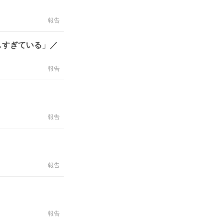
報告
しすぎている」／
報告
報告
報告
報告