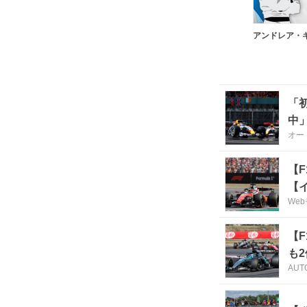
「
中
オー
【
【
We
【
も2
AUT