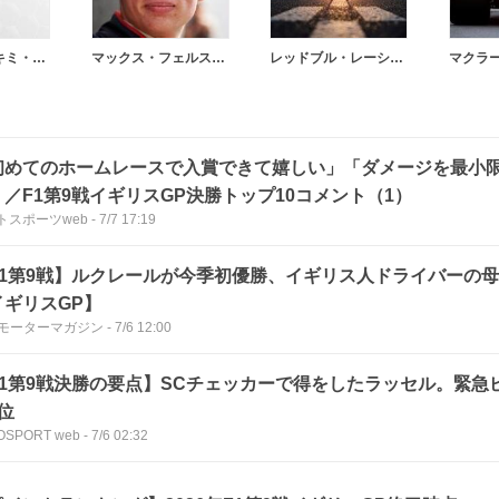
アンドレア・キミ・アントネッリ
マックス・フェルスタッペン
レッドブル・レーシング
マクラ
初めてのホームレースで入賞できて嬉しい」「ダメージを最小
」／F1第9戦イギリスGP決勝トップ10コメント（1）
トスポーツweb
-
7/7 17:19
F1第9戦】ルクレールが今季初優勝、イギリス人ドライバーの
イギリスGP】
bモーターマガジン
-
7/6 12:00
F1第9戦決勝の要点】SCチェッカーで得をしたラッセル。緊急
位
OSPORT web
-
7/6 02:32