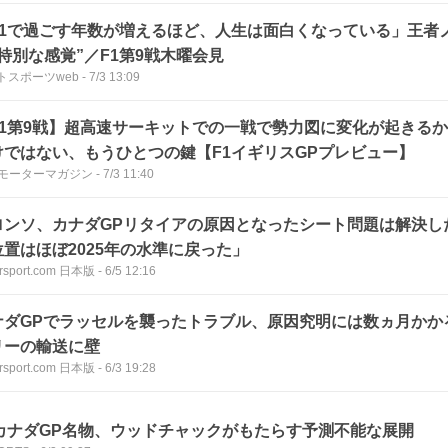
F1で過ごす年数が増えるほど、人生は面白くなっている」王者
特別な感覚”／F1第9戦木曜会見
トスポーツweb
-
7/3 13:09
F1第9戦】超高速サーキットでの一戦で勢力図に変化が起きる
けではない、もうひとつの鍵【F1イギリスGPプレビュー】
bモーターマガジン
-
7/3 11:40
ロンソ、カナダGPリタイアの原因となったシート問題は解決し
位置はほぼ2025年の水準に戻った」
rsport.com 日本版
-
6/5 12:16
ナダGPでラッセルを襲ったトラブル、原因究明には数ヵ月かか
リーの輸送に壁
rsport.com 日本版
-
6/3 19:28
1カナダGP名物、ウッドチャックがもたらす予測不能な展開