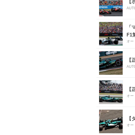
【
AUT
「
F1
オー
【正
AUT
【
オー
【タ
オー