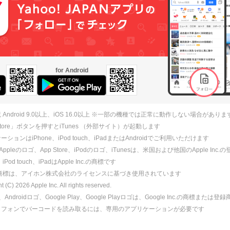
for Android
 Android 9.0以上、iOS 16.0以上 ※一部の機種では正常に動作しない場合がありま
 Store」ボタンを押すとiTunes （外部サイト）が起動します
ションはiPhone、iPod touch、iPadまたはAndroidでご利用いただけます
、Appleのロゴ、App Store、iPodのロゴ、iTunesは、米国および他国のApple Inc
、iPod touch、iPadはApple Inc.の商標です
ne商標は、アイホン株式会社のライセンスに基づき使用されています
ht (C)
2026
Apple Inc. All rights reserved.
id、Androidロゴ、Google Play、Google Playロゴは、Google Inc.の商標または
トフォンでバーコードを読み取るには、専用のアプリケーションが必要です