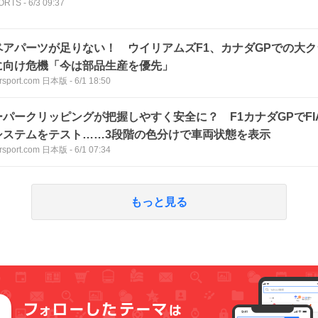
PORTS
-
6/3 09:37
ペアパーツが足りない！ ウイリアムズF1、カナダGPでの大
に向け危機「今は部品生産を優先」
rsport.com 日本版
-
6/1 18:50
ーパークリッピングが把握しやすく安全に？ F1カナダGPでF
システムをテスト……3段階の色分けで車両状態を表示
rsport.com 日本版
-
6/1 07:34
もっと見る