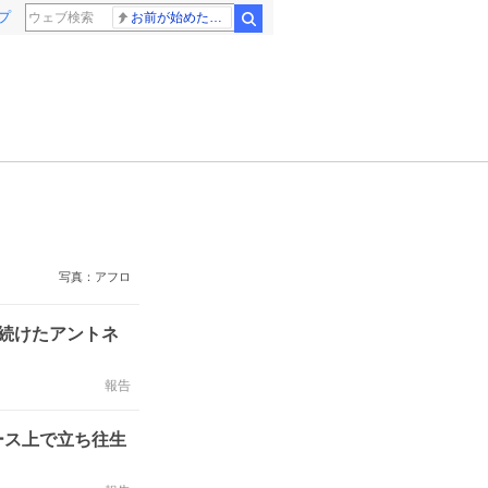
プ
お前が始めた物語だろ
検索
写真：アフロ
続けたアントネ
報告
ース上で立ち往生