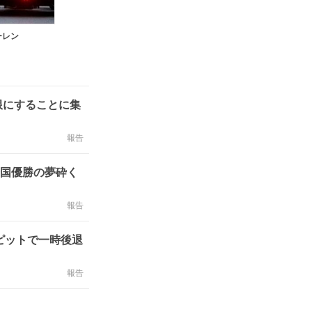
ーレン
限にすることに集
報告
母国優勝の夢砕く
報告
ピットで一時後退
報告