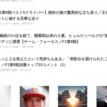
OSPORT web
-
7/10 12:07
F1第9戦ベスト5ドライバー】挫折の後の驚異的な立ち直り／王
ートに値する見事な走り
トスポーツweb
-
7/9 07:47
戦連続の11位を経て、開幕戦以来の入賞。ヒュルケンベルグの“
ウディに浸透【チーム・フォーカス／F1第9戦】
トスポーツweb
-
7/8 12:44
もっと上を狙えたという気持ちもある」「表彰台を届けられた
」／F1第9戦決勝トップ10コメント（2）
OSPORT web
-
7/7 17:27