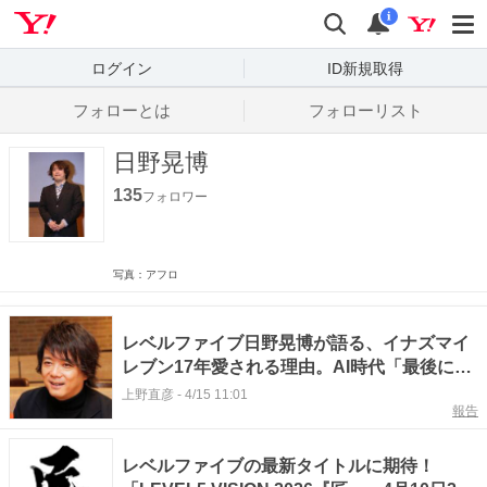
Yahoo! JAPAN
検索
通知数
i
ログイン
ID新規取得
フォローとは
フォローリスト
日野晃博
135
フォロワー
写真：アフロ
レベルファイブ日野晃博が語る、イナズマイ
レブン17年愛される理由。AI時代「最後に残
るもの」とは！？
上野直彦
-
4/15 11:01
報告
レベルファイブの最新タイトルに期待！