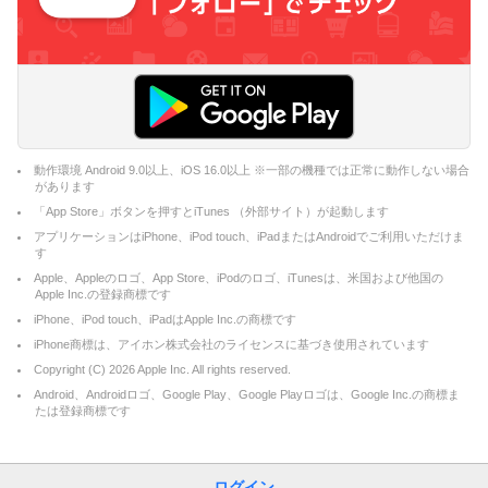
動作環境 Android 9.0以上、iOS 16.0以上 ※一部の機種では正常に動作しない場合
があります
「App Store」ボタンを押すとiTunes （外部サイト）が起動します
アプリケーションはiPhone、iPod touch、iPadまたはAndroidでご利用いただけま
す
Apple、Appleのロゴ、App Store、iPodのロゴ、iTunesは、米国および他国の
Apple Inc.の登録商標です
iPhone、iPod touch、iPadはApple Inc.の商標です
iPhone商標は、アイホン株式会社のライセンスに基づき使用されています
Copyright (C)
2026
Apple Inc. All rights reserved.
Android、Androidロゴ、Google Play、Google Playロゴは、Google Inc.の商標ま
たは登録商標です
ログイン