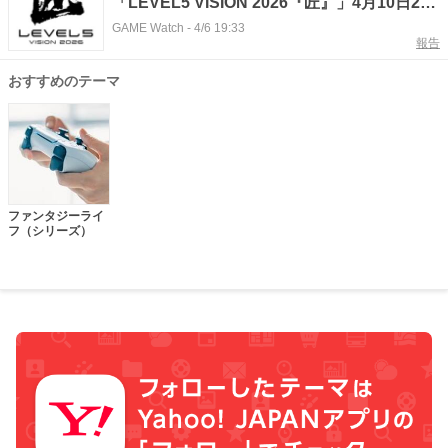
「LEVEL5 VISION 2026『匠』」4月10日21
時より配信決定
GAME Watch
-
4/6 19:33
報告
おすすめのテーマ
ファンタジーライ
フ（シリーズ）