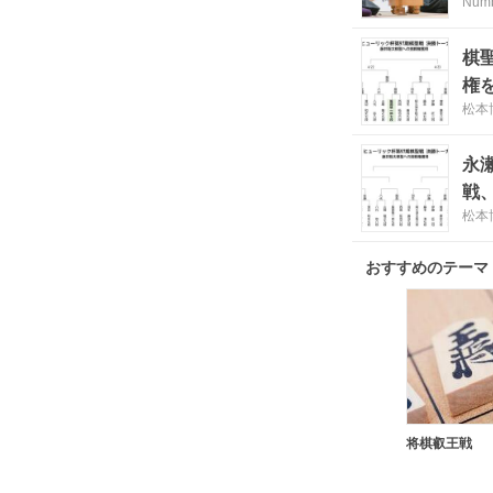
Num
棋
権
松本
永
戦
松本
おすすめのテーマ
将棋叡王戦