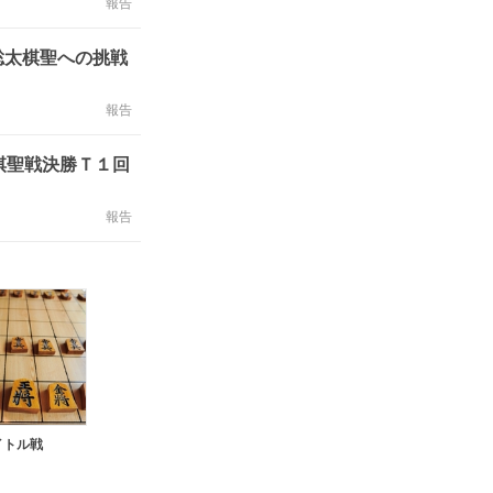
報告
聡太棋聖への挑戦
報告
棋聖戦決勝Ｔ１回
報告
イトル戦