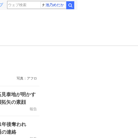
プ
池乃めだか
検索
写真：アフロ
高見泰地が明かす
瀬拓矢の素顔
報告
1年後奪われ
通の連絡