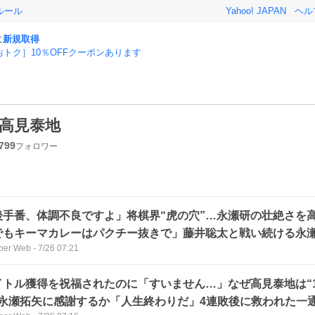
ルール
Yahoo! JAPAN
ヘル
に
新規取得
おトク］10％OFFクーポンあります
高見泰地
799
フォロワー
後手番、体調不良ですよ」将棋界“虎の穴”…永瀬研の壮絶さを
でもキーマカレーはパクチー抜きで」藤井聡太と戦い続ける永
ber Web
-
7/26 07:21
イトル獲得を祝福されたのに「すいません…」なぜ高見泰地は“
”永瀬拓矢に感謝するか「人生終わりだ」4連敗後に救われた一