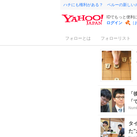
ハチにも権利がある？ ペルーの新しい
IDでもっと便利
ログイン
［
フォローとは
フォローリスト
「
「
Num
タ
た