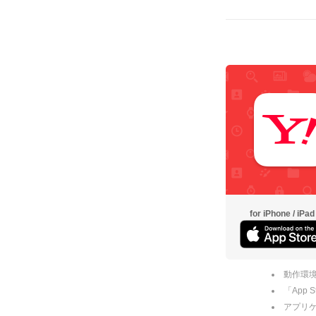
for iPhone / iPad
動作環境
「App
アプリケー