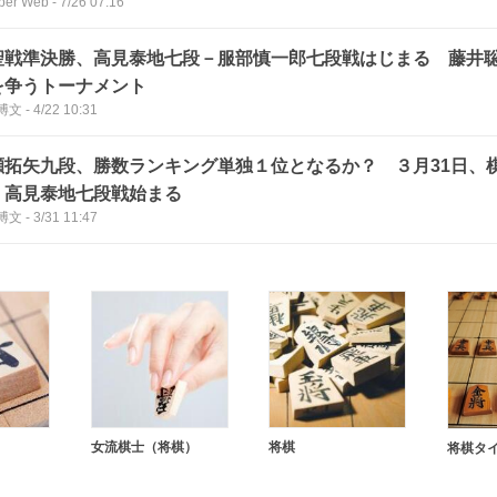
ber Web
-
7/26 07:16
聖戦準決勝、高見泰地七段－服部慎一郎七段戦はじまる 藤井
を争うトーナメント
博文
-
4/22 10:31
瀬拓矢九段、勝数ランキング単独１位となるか？ ３月31日、
、高見泰地七段戦始まる
博文
-
3/31 11:47
女流棋士（将棋）
将棋
将棋タ