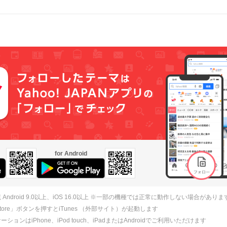
for Android
 Android 9.0以上、iOS 16.0以上 ※一部の機種では正常に動作しない場合がありま
 Store」ボタンを押すとiTunes （外部サイト）が起動します
ションはiPhone、iPod touch、iPadまたはAndroidでご利用いただけます