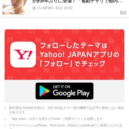
が約6年ぶりに登場！「電動チャリで都内か
ら江の島まで行っちゃいました」
週プレNEWS
-
6/22 19:32
報告
動作環境 Android 9.0以上、iOS 16.0以上 ※一部の機種では正常に動作しない場合
があります
「App Store」ボタンを押すとiTunes （外部サイト）が起動します
アプリケーションはiPhone、iPod touch、iPadまたはAndroidでご利用いただけま