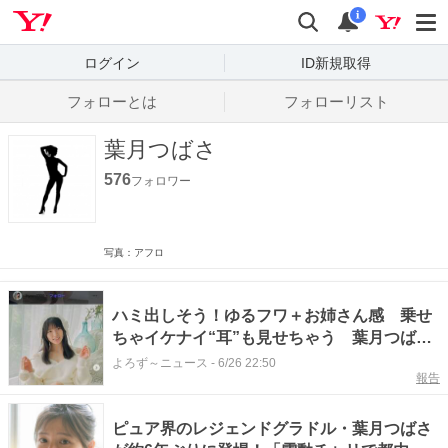
Yahoo! JAPAN
検索
通知数
i
ログイン
ID新規取得
フォローとは
フォローリスト
葉月つばさ
576
フォロワー
写真：アフロ
ハミ出しそう！ゆるフワ＋お姉さん感 乗せ
ちゃイケナイ“耳”も見せちゃう 葉月つばさ
「週プレ」登場
よろず～ニュース
-
6/26 22:50
報告
ピュア界のレジェンドグラドル・葉月つばさ