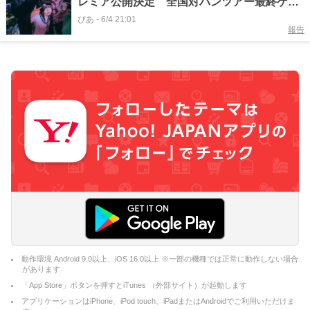
レミア公開決定 全国対バンツアー最終ゲス
トも発表
ぴあ
-
6/4 21:01
報告
動作環境 Android 9.0以上、iOS 16.0以上 ※一部の機種では正常に動作しない場合
があります
「App Store」ボタンを押すとiTunes （外部サイト）が起動します
アプリケーションはiPhone、iPod touch、iPadまたはAndroidでご利用いただけま