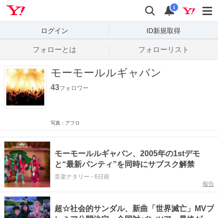
Yahoo! JAPAN
検索
通知数
i
ログイン
ID新規取得
フォローとは
フォローリスト
モーモールルギャバン
43
フォロワー
写真：アフロ
モーモールルギャバン、2005年の1stデモ
と“最新パンティ”を同時にサブスク解禁
音楽ナタリー
-
6日前
報告
超☆社会的サンダル、新曲「世界滅亡」MVプ