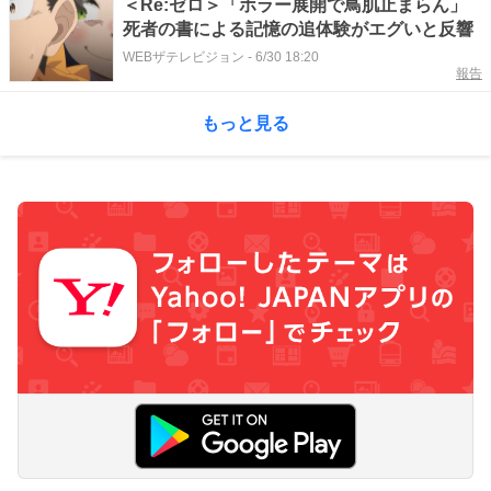
＜Re:ゼロ＞「ホラー展開で鳥肌止まらん」
死者の書による記憶の追体験がエグいと反響
WEBザテレビジョン
-
6/30 18:20
報告
もっと見る