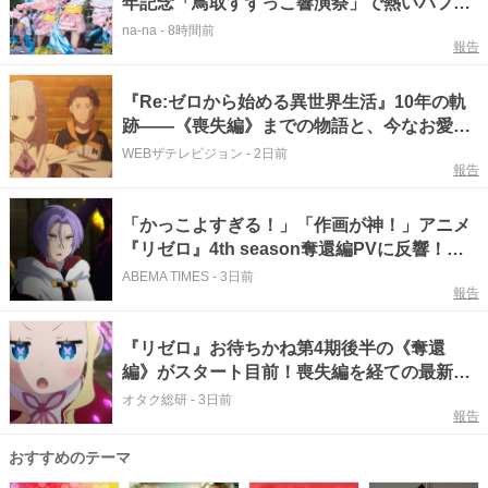
年記念「鳥取すずっこ響演祭」で熱いパフォ
ーマンスを見逃すな！
na-na
-
8時間前
報告
『Re:ゼロから始める異世界生活』10年の軌
跡――《喪失編》までの物語と、今なお愛さ
れ続ける3つの秘密
WEBザテレビジョン
-
2日前
報告
「かっこよすぎる！」「作画が神！」アニメ
『リゼロ』4th season奪還編PVに反響！第
78話のあらすじ・先行カット公開
ABEMA TIMES
-
3日前
報告
『リゼロ』お待ちかね第4期後半の《奪還
編》がスタート目前！喪失編を経ての最新映
像公開
オタク総研
-
3日前
報告
おすすめのテーマ