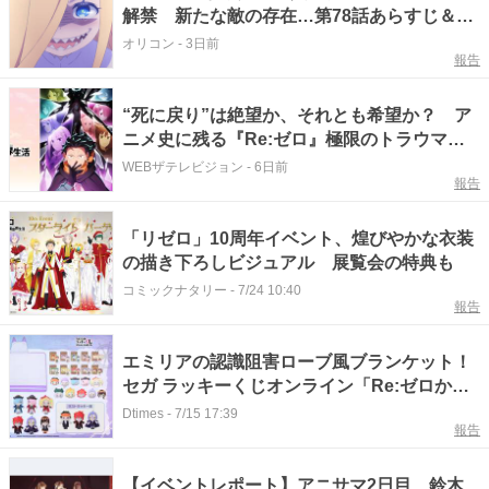
解禁 新たな敵の存在…第78話あらすじ＆場
面カット解禁
オリコン
-
3日前
報告
“死に戻り”は絶望か、それとも希望か？ ア
ニメ史に残る『Re:ゼロ』極限のトラウマ＆
感動名シーン4選
WEBザテレビジョン
-
6日前
報告
「リゼロ」10周年イベント、煌びやかな衣装
の描き下ろしビジュアル 展覧会の特典も
コミックナタリー
-
7/24 10:40
報告
エミリアの認識阻害ローブ風ブランケット！
セガ ラッキーくじオンライン「Re:ゼロから
始める異世界生活-海賊テーマ-」
Dtimes
-
7/15 17:39
報告
【イベントレポート】アニサマ2日目、鈴木