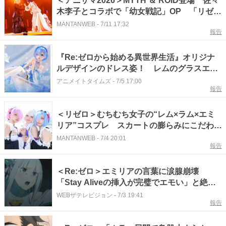
＜アニサマ2026＞MYTH ＆ ROID登場 佐々
木李子とコラボで「幼女戦記」OP 「リゼ
ロ」EDも
MANTANWEB
-
7/11 17:32
報告
『Re:ゼロから始める異世界生活』オリジナ
ルデザインのドレス姿！ レムのグラスエデ
ィション1/7スケールフィギュアが好評発売
アニメイトタイムズ
-
7/5 17:00
報告
中！
＜リゼロ＞むちむち女子の“レム×ラム×エミ
リア”コスプレ スカートの膨らみにこだわ
り ソムタム田井のコスプレリポート
MANTANWEB
-
7/4 20:01
報告
＜Re:ゼロ＞エミリアの言葉に涙腺崩壊
「Stay Aliveの挿入が完璧でエモい」と絶賛
の声も
WEBザテレビジョン
-
7/3 19:41
報告