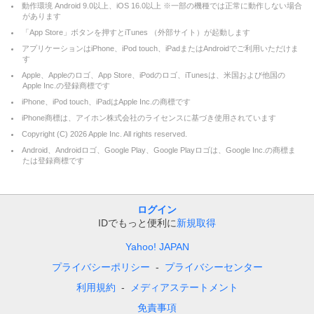
動作環境 Android 9.0以上、iOS 16.0以上 ※一部の機種では正常に動作しない場合
があります
「App Store」ボタンを押すとiTunes （外部サイト）が起動します
アプリケーションはiPhone、iPod touch、iPadまたはAndroidでご利用いただけま
す
Apple、Appleのロゴ、App Store、iPodのロゴ、iTunesは、米国および他国の
Apple Inc.の登録商標です
iPhone、iPod touch、iPadはApple Inc.の商標です
iPhone商標は、アイホン株式会社のライセンスに基づき使用されています
Copyright (C)
2026
Apple Inc. All rights reserved.
Android、Androidロゴ、Google Play、Google Playロゴは、Google Inc.の商標ま
たは登録商標です
ログイン
IDでもっと便利に
新規取得
Yahoo! JAPAN
プライバシーポリシー
プライバシーセンター
利用規約
メディアステートメント
免責事項