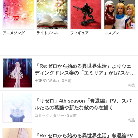
アニメソング
ライトノベル
フィギュア
コスプレ
「Re:ゼロから始める異世界生活」よりウェ
ディングドレス姿の「エミリア」が1/7スケー
ルでフィギュア化！
HOBBY Watch
-
3日前
報告
「リゼロ」4th season「奪還編」PV、スバ
ルたちの葛藤や新たな敵の存在描く
コミックナタリー
-
3日前
報告
『Re:ゼロから始める異世界生活』奪還編PV