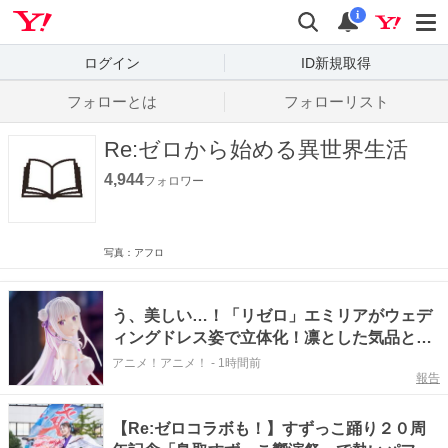
Yahoo! JAPAN
検索
通知数
i
ログイン
ID新規取得
フォローとは
フォローリスト
Re:ゼロから始める異世界生活
4,944
フォロワー
写真：アフロ
う、美しい…！「リゼロ」エミリアがウェデ
ィングドレス姿で立体化！凛とした気品と可
憐さを表現
アニメ！アニメ！
-
1時間前
報告
【Re:ゼロコラボも！】すずっこ踊り２０周