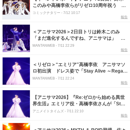
このみや高橋李依らがリゼロ10周年祝う 古
泉の応援にSOS団も
コミックナタリー
-
7/12 10:17
報告
＜アニサマ2026＞2日目トリは鈴木このみ
「まだ進化するんですね、アニサマは」
「リゼロ」OP「Redo」で締めくくる
MANTANWEB
-
7/11 22:29
報告
＜リゼロ＞“エミリア”高橋李依 アニサマソ
ロ初出演 ドレス姿で「Stay Alive ～Regain
～」歌い上げる
MANTANWEB
-
7/11 22:24
報告
【アニサマ2026】『Re:ゼロから始める異世
界生活』エミリア役・高橋李依さんが「Stay
Alive 〜Regain〜」を披露！ 劇中の台詞と
アニメイトタイムズ
-
7/11 22:10
報告
ともに作品の世界観を届ける