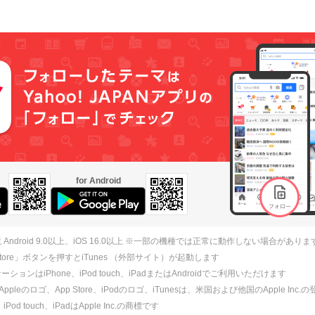
for Android
 Android 9.0以上、iOS 16.0以上 ※一部の機種では正常に動作しない場合がありま
 Store」ボタンを押すとiTunes （外部サイト）が起動します
ションはiPhone、iPod touch、iPadまたはAndroidでご利用いただけます
、Appleのロゴ、App Store、iPodのロゴ、iTunesは、米国および他国のApple Inc
、iPod touch、iPadはApple Inc.の商標です