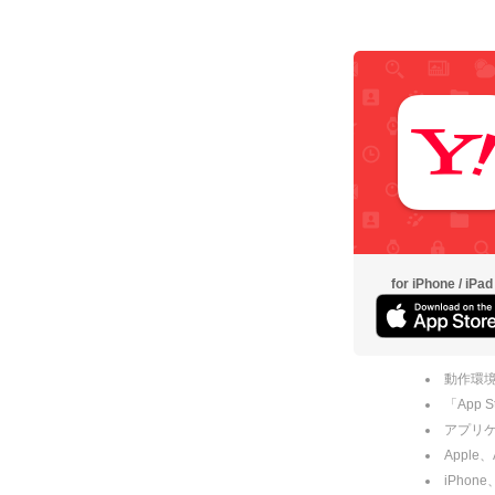
for iPhone / iPad
動作環境
「App
アプリケー
Apple
iPhone