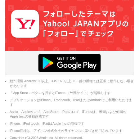
動作環境 Android 9.0以上、iOS 16.0以上 ※一部の機種では正常に動作しない場合
があります
「App Store」ボタンを押すとiTunes （外部サイト）が起動します
アプリケーションはiPhone、iPod touch、iPadまたはAndroidでご利用いただけま
す
Apple、Appleのロゴ、App Store、iPodのロゴ、iTunesは、米国および他国の
Apple Inc.の登録商標です
iPhone、iPod touch、iPadはApple Inc.の商標です
iPhone商標は、アイホン株式会社のライセンスに基づき使用されています
Copyright (C)
2026
Apple Inc. All rights reserved.