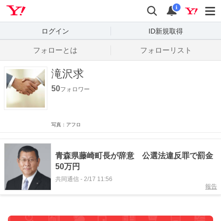
Yahoo! JAPAN
検索
通知数
i
ログイン
ID新規取得
フォローとは
フォローリスト
滝沢求
50
フォロワー
写真：アフロ
青森県藤崎町長が辞意 公選法違反罪で罰金
50万円
共同通信
-
2/17 11:56
報告