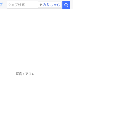
プ
みりちゃむ
検索
写真：アフロ