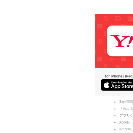
for iPhone / iPad
動作環境
「App
アプリケー
Apple
iPhone