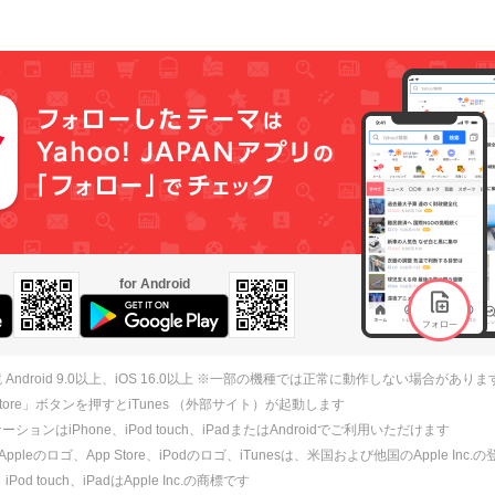
for Android
 Android 9.0以上、iOS 16.0以上 ※一部の機種では正常に動作しない場合がありま
 Store」ボタンを押すとiTunes （外部サイト）が起動します
ションはiPhone、iPod touch、iPadまたはAndroidでご利用いただけます
、Appleのロゴ、App Store、iPodのロゴ、iTunesは、米国および他国のApple Inc
、iPod touch、iPadはApple Inc.の商標です