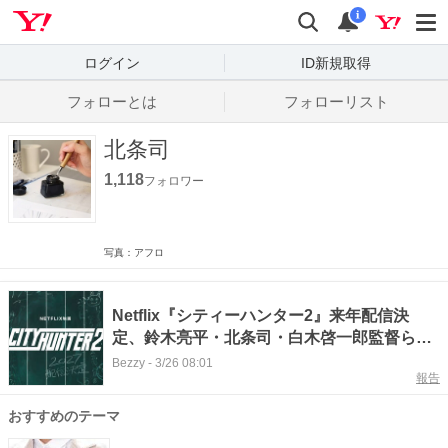
Yahoo! JAPAN
検索
通知数
i
ログイン
ID新規取得
フォローとは
フォローリスト
北条司
1,118
フォロワー
写真：アフロ
Netflix『シティーハンター2』来年配信決
定、鈴木亮平・北条司・白木啓一郎監督らの
コメントが到着
Bezzy
-
3/26 08:01
報告
おすすめのテーマ