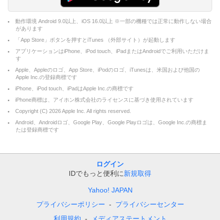
動作環境 Android 9.0以上、iOS 16.0以上 ※一部の機種では正常に動作しない場合
があります
「App Store」ボタンを押すとiTunes （外部サイト）が起動します
アプリケーションはiPhone、iPod touch、iPadまたはAndroidでご利用いただけま
す
Apple、Appleのロゴ、App Store、iPodのロゴ、iTunesは、米国および他国の
Apple Inc.の登録商標です
iPhone、iPod touch、iPadはApple Inc.の商標です
iPhone商標は、アイホン株式会社のライセンスに基づき使用されています
Copyright (C)
2026
Apple Inc. All rights reserved.
Android、Androidロゴ、Google Play、Google Playロゴは、Google Inc.の商標ま
たは登録商標です
ログイン
IDでもっと便利に
新規取得
Yahoo! JAPAN
プライバシーポリシー
プライバシーセンター
利用規約
メディアステートメント