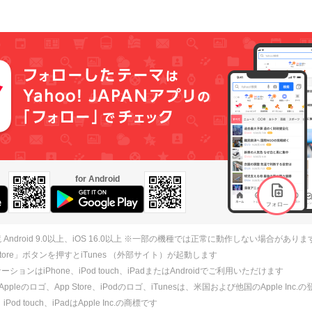
for Android
 Android 9.0以上、iOS 16.0以上 ※一部の機種では正常に動作しない場合がありま
 Store」ボタンを押すとiTunes （外部サイト）が起動します
ションはiPhone、iPod touch、iPadまたはAndroidでご利用いただけます
、Appleのロゴ、App Store、iPodのロゴ、iTunesは、米国および他国のApple Inc
、iPod touch、iPadはApple Inc.の商標です