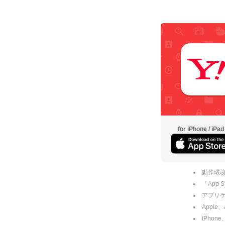
for iPhone / iPad
動作環境
「App
アプリケー
Apple
iPhone