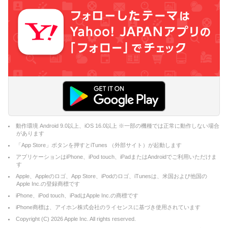
動作環境 Android 9.0以上、iOS 16.0以上 ※一部の機種では正常に動作しない場合
があります
「App Store」ボタンを押すとiTunes （外部サイト）が起動します
アプリケーションはiPhone、iPod touch、iPadまたはAndroidでご利用いただけま
す
Apple、Appleのロゴ、App Store、iPodのロゴ、iTunesは、米国および他国の
Apple Inc.の登録商標です
iPhone、iPod touch、iPadはApple Inc.の商標です
iPhone商標は、アイホン株式会社のライセンスに基づき使用されています
Copyright (C)
2026
Apple Inc. All rights reserved.