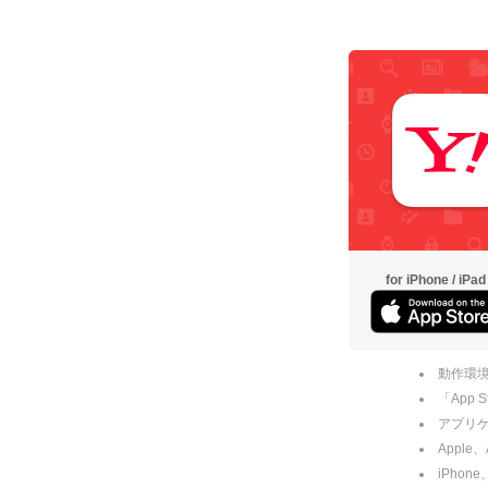
for iPhone / iPad
動作環境
「App
アプリケー
Apple
iPhone