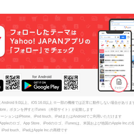
for Android
 Android 9.0以上、iOS 16.0以上 ※一部の機種では正常に動作しない場合がありま
 Store」ボタンを押すとiTunes （外部サイト）が起動します
ションはiPhone、iPod touch、iPadまたはAndroidでご利用いただけます
、Appleのロゴ、App Store、iPodのロゴ、iTunesは、米国および他国のApple Inc
、iPod touch、iPadはApple Inc.の商標です