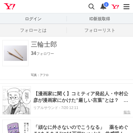
Yahoo! JAPAN
検索
通知数
i
ログイン
ID新規取得
フォローとは
フォローリスト
三輪士郎
34
フォロワー
写真：アフロ
【漫画家に聞く】コミティア発起人・中村公
彦が漫画家にかけた“厳しい言葉”とは？ 感
謝を綴った追悼エッセイに涙
リアルサウンド
-
7/20 12:11
報告
「頑なに外さないのでこうなる」 薬をめぐ