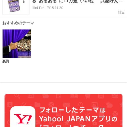
る“あるある”に11万超“いいね” 共感呼んだ
イラストの裏側を作者に聞いた
Hint-Pot
-
7/15 11:20
報告
おすすめのテーマ
裏側