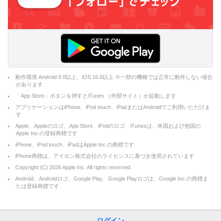
動作環境 Android 9.0以上、iOS 16.0以上 ※一部の機種では正常に動作しない場合
があります
「App Store」ボタンを押すとiTunes （外部サイト）が起動します
アプリケーションはiPhone、iPod touch、iPadまたはAndroidでご利用いただけま
す
Apple、Appleのロゴ、App Store、iPodのロゴ、iTunesは、米国および他国の
Apple Inc.の登録商標です
iPhone、iPod touch、iPadはApple Inc.の商標です
iPhone商標は、アイホン株式会社のライセンスに基づき使用されています
Copyright (C)
2026
Apple Inc. All rights reserved.
Android、Androidロゴ、Google Play、Google Playロゴは、Google Inc.の商標ま
たは登録商標です
ログイン