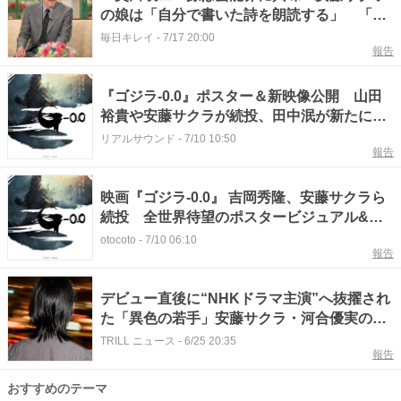
の娘は「自分で書いた詩を朗読する」 「徹
子の部屋」で
毎日キレイ
-
7/17 20:00
報告
『ゴジラ-0.0』ポスター＆新映像公開 山田
裕貴や安藤サクラが続投、田中泯が新たに出
演
リアルサウンド
-
7/10 10:50
報告
映画『ゴジラ-0.0』 吉岡秀隆、安藤サクラら
続投 全世界待望のポスタービジュアル&最
新特報映像公開
otocoto
-
7/10 06:10
報告
デビュー直後に“NHKドラマ主演”へ抜擢され
た「異色の若手」安藤サクラ・河合優実の系
譜を継ぐ“実力派”とは
TRILL ニュース
-
6/25 20:35
報告
おすすめのテーマ