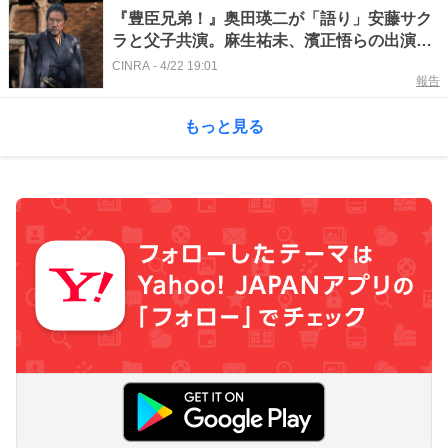
『豊臣兄弟！』奥田瑛二が「語り」安藤サク
ラと父子共演。麻生祐未、濱正悟らの出演も
発表
CINRA
-
4/22 19:01
報告
もっと見る