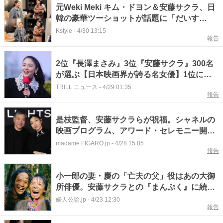
元Weki Meki キム・ドヨン＆安藤サクラ、日
韓の豪華ツーショットが話題に「だいす
き！」
Kstyle
-
4/30 13:15
報告
2位『長澤まさみ』3位『安藤サクラ』300名
が選ぶ【日本映画界が誇る名女優】1位に
「オーラがハンパない」「圧倒的」
TRILL ニュース
-
4/29 01:35
報告
是枝監督、安藤サクラらが祝福。シャネルの
映画プログラム、アワード・セレモニー開
催。
madame FIGARO.jp
-
4/28 15:05
報告
小一郎の妻・慶の「亡夫の父」役はあの大御
所俳優。安藤サクラとの『まんぷく』に続く
父娘共演に、SNSでは歓喜の声が…『豊臣兄
婦人公論.jp
-
4/23 12:30
報告
弟！』キャスト紹介