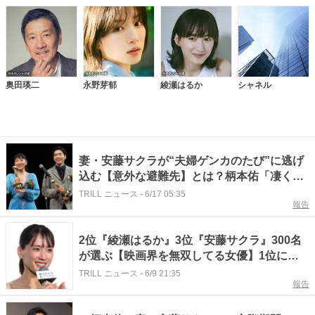
奥田瑛二
永野芽郁
綾瀬はるか
シャネル
妻・安藤サクラが“夫婦ゲンカのたび”に逃げ
込む【意外な避難先】とは？柄本佑「凄く助
けられた」
TRILL ニュース
-
6/17 05:35
報告
2位『綾瀬はるか』3位『安藤サクラ』300名
が選ぶ【映画界を無双してる女優】1位に
「すべてトップレベル」「作品の格が上が
TRILL ニュース
-
6/9 21:35
報告
る」