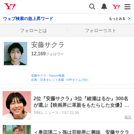
Yahoo! JAPAN
検索
通知数
ウェブ検索の急上昇ワード
もっとみる
フォローとは
フォローリスト
安藤サクラ
12,169
フォロワー
安藤サクラ
-
Yahoo!検索
出典：日本タレント名鑑（VIPタイムズ社）
2位『安藤サクラ』3位『綾瀬はるか』300名
が選ぶ【映画界に革新をもたらした女優】1
位に「存在感が半端ない」「国民的」
TRILL ニュース
-
7/17 21:35
報告
＜奥田瑛二＞孫は芸能界に興味 安藤サクラ