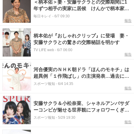
＜柄本佑＞妻・安藤サクラとの交際期間に1
年ずつ相手の実家に居候 けんかで柄本家に
逃げ込む妻 「おしゃれクリップ」で
毎日キレイ
-
6/7 09:30
報告
柄本佑が『おしゃれクリップ』に登場 妻・
安藤サクラとの驚きの交際秘話を明かす
TV LIFE web
-
6/7 06:00
報告
河合優実のＮＨＫ朝ドラ「ほんのモキチ」は
超異例「１作飛ばし」の主演発表…過去には
「なつぞら」広瀬すずが「まんぷく」安藤サ
スポーツ報知
-
6/4 14:35
報告
クラより先に発表されたケースも
安藤サクラ＆小松奈菜、シャネルアンバサダ
ーコンビが魅せる世界観にフォロワーくぎ付
け…
スポーツ報知
-
5/29 19:30
報告