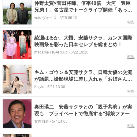
仲野太賀×菅田将暉、倍率40倍 大河「豊臣
兄弟！」名古屋でトークライブ開催「あっと
いう間の1時間でした」
vois ヴォイス
-
5/25 06:10
報告
綾瀬はるか、大悟、安藤サクラ、カンヌ国際
映画祭を彩った日本セレブを総まとめ！
madame FIGARO.jp
-
5/22 19:20
報告
キム・ゴウン＆安藤サクラ、日韓女優の交流
が話題…撮影現場に差し入れも「お姉さんあ
りがとう」
Kstyle
-
5/21 13:30
報告
奥田瑛二 安藤サクラとの「親子共演」が実
現も…プライベートで徹底する“孫娘ファース
ト”
女性自身
-
5/7 14:05
報告