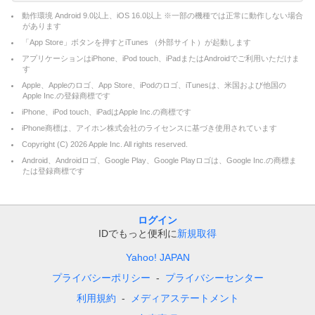
動作環境 Android 9.0以上、iOS 16.0以上 ※一部の機種では正常に動作しない場合
があります
「App Store」ボタンを押すとiTunes （外部サイト）が起動します
アプリケーションはiPhone、iPod touch、iPadまたはAndroidでご利用いただけま
す
Apple、Appleのロゴ、App Store、iPodのロゴ、iTunesは、米国および他国の
Apple Inc.の登録商標です
iPhone、iPod touch、iPadはApple Inc.の商標です
iPhone商標は、アイホン株式会社のライセンスに基づき使用されています
Copyright (C)
2026
Apple Inc. All rights reserved.
Android、Androidロゴ、Google Play、Google Playロゴは、Google Inc.の商標ま
たは登録商標です
ログイン
IDでもっと便利に
新規取得
Yahoo! JAPAN
プライバシーポリシー
プライバシーセンター
利用規約
メディアステートメント