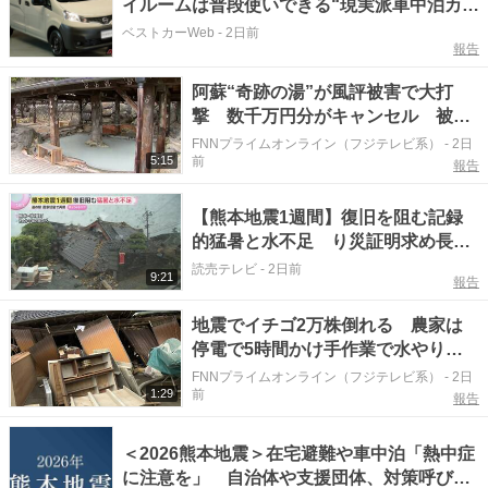
イルームは普段使いできる“現実派車中泊カ
ー”だ!!
ベストカーWeb
-
2日前
報告
阿蘇“奇跡の湯”が風評被害で大打
撃 数千万円分がキャンセル 被災
地では火事場泥棒に不安 有刺鉄線
FNNプライムオンライン（フジテレビ系）
-
2日
5:15
前
で自衛や車中泊で見守りも
報告
【熊本地震1週間】復旧を阻む記録
的猛暑と水不足 り災証明求め長い
列…車中泊続く被災者に疲労と不安
読売テレビ
-
2日前
9:21
報告
地震でイチゴ2万株倒れる 農家は
停電で5時間かけ手作業で水やり
「今守らないと」車中泊続け再建へ
FNNプライムオンライン（フジテレビ系）
-
2日
1:29
前
前進
報告
＜2026熊本地震＞在宅避難や車中泊「熱中症
に注意を」 自治体や支援団体、対策呼びか