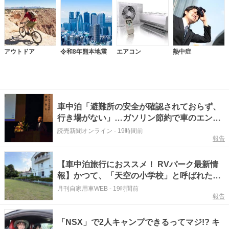
アウトドア
令和8年熊本地震
エアコン
熱中症
車中泊「避難所の安全が確認されておらず、
行き場がない」…ガソリン節約で車のエンジ
ンをかけずに耐え
読売新聞オンライン
-
19時間前
報告
【車中泊旅行におススメ！ RVパーク最新情
報】かつて、「天空の小学校」と呼ばれた見
晴らしの良い校庭が生まれ変わったRVパーク
月刊自家用車WEB
-
19時間前
報告
『三重県伊賀市／RVパーク 伊賀玉滝小学
校』
「NSX」で2人キャンプできるってマジ!? キ