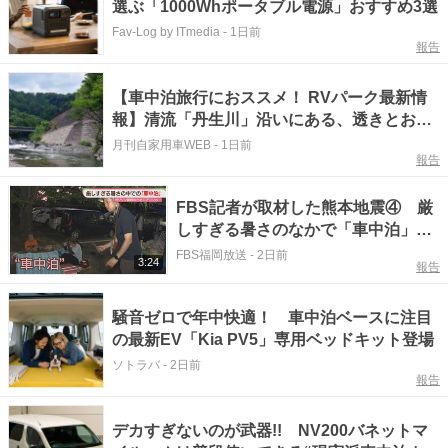
選ぶ「1000Whポータブル電源」おすすめ3選
Fav-Log by ITmedia
-
1日前
報告
【車中泊旅行におススメ！ RVパーク最新情
報】清流「丹生川」沿いにある、透きとおる
清流と満点の星空が楽しめる自然体験型RVパ
月刊自家用車WEB
-
1日前
報告
ーク『和歌山県伊都郡／玉川峡RVパーク』
FBS記者が取材した熊本地震④ 厳
しすぎる暑さのなかで「車中泊」
医師は
FBS福岡放送
-
2日前
3:24
報告
騒音ゼロで年中快適！ 車中泊ベースに注目
の最新EV「Kia PV5」専用ベッドキット登場
ソトラバ
-
2日前
報告
デカすぎないのが武器!! NV200バネットマ