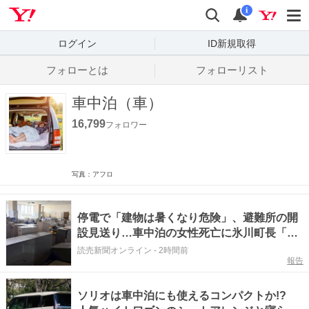
Yahoo! JAPAN
検索
通知数
i
ログイン
ID新規取得
フォローとは
フォローリスト
車中泊（車）
16,799
フォロワー
写真：アフロ
停電で「建物は暑くなり危険」、避難所の開
設見送り…車中泊の女性死亡に氷川町長「真
夏の災害の備え足りず」
読売新聞オンライン
-
2時間前
報告
ソリオは車中泊にも使えるコンパクトか!?