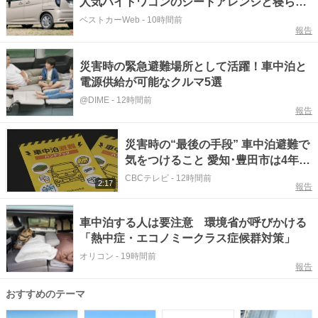
人気ハイトワゴンのシートアレンジと寝られ
る広さをチェック!!
ベストカーWeb
-
10時間前
報告
災害時の緊急避難場所として活躍！車中泊と
電源供給が可能なクルマ5選
@DIME
-
12時間前
報告
災害時の“最後の手段” 車中泊避難で
気をつけること 愛知･豊田市は4年前
からマニュアル作成 最悪の場合死に
CBCテレビ
-
12時間前
2:17
報告
至る「エコノミークラス症候群」に
ならないために
車中泊する人は要注意 環境省が呼びかける
「熱中症・エコノミークラス症候群対策」
オリコン
-
19時間前
報告
おすすめのテーマ