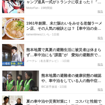
ャンプ道具一式がトランクに収まった！「シ
ビックRS」なら車中泊もできる【Hondaキ
MotorFan
-
19時間前
報告
ャンプ】
1961年創業、未だ賑わいをみせる老舗ラーメ
ン店、その人気の秘訣とは？【車中泊の全国
ラーメン旅】
ramentimesだいち
-
1日前
報告
熊本地震で真夏の避難生活に被災者は休まら
ず…車中泊にも“課題”が 愛知の避難所では
暑さしのげる？
メ〜テレ（名古屋テレビ）
-
1日前
報告
熊本地震の避難者の健康状態の確認
や、車中泊をしている人の熱中症予
防などにあたる予定 岩手県が保健
IBC岩手放送
-
1日前
1:02
報告
師チームを派遣へ 出発式行われる
夏の車中泊や災害対策に！ コスパと性能で