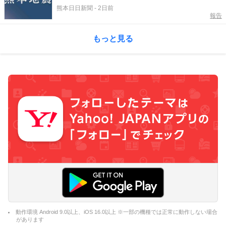
け 28日～8月3日に324人搬送
熊本日日新聞
-
2日前
報告
もっと見る
動作環境 Android 9.0以上、iOS 16.0以上 ※一部の機種では正常に動作しない場合
があります