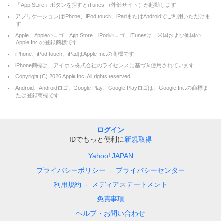
「App Store」ボタンを押すとiTunes （外部サイト）が起動します
アプリケーションはiPhone、iPod touch、iPadまたはAndroidでご利用いただけま
す
Apple、Appleのロゴ、App Store、iPodのロゴ、iTunesは、米国および他国の
Apple Inc.の登録商標です
iPhone、iPod touch、iPadはApple Inc.の商標です
iPhone商標は、アイホン株式会社のライセンスに基づき使用されています
Copyright (C)
2026
Apple Inc. All rights reserved.
Android、Androidロゴ、Google Play、Google Playロゴは、Google Inc.の商標ま
たは登録商標です
ログイン
IDでもっと便利に
新規取得
Yahoo! JAPAN
プライバシーポリシー
プライバシーセンター
利用規約
メディアステートメント
免責事項
ヘルプ・お問い合わせ