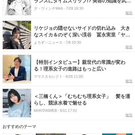
ランスにタイムスリップ!? 美容の知識を武器
にヴェルサイユ宮廷で活躍する理系女子の歴
ダ・ヴィンチWeb
-
7/28 18:30
報告
史ロマンス【書評】
リケジョの隠せないサイドの切れ込み 大き
なスイカ＆のぞく深い渓谷 冨永実里「ヤン
マガ」登場
よろず～ニュース
-
7/8 20:30
報告
【特別インタビュー】親世代の常識が変わ
る！理系女子の進路はもっと広い
ママスタセレクト
-
6/26 11:00
報告
＜三橋くん＞「むちむち理系女子」 髪を濡
らし、競泳水着で魅せる
MANTANWEB
-
6/11 17:01
報告
おすすめのテーマ