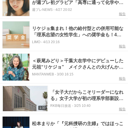
が週プレ初グラビア「高専に通って化学や生
物を学んでいるんです」
週プレNEWS
-
4/27 20:02
報告
リケジョ集まれ！他の給付型との併用可能な
「理系志望の女性学生」への奨学金も！4
月・5月締め切りの「もらえる」奨学金・2選
LIMO
-
4/13 20:16
報告
＜萩尾みどり＞千葉大在学中にデビューした
元祖“リケジョ” メイクさんとの大げんかで
助けてくれた大物俳優は？ 「徹子の部屋」
MANTANWEB
-
3/30 16:15
報告
出演
「女子大だからこそリーダーになれ
る」女子大学が初の理系学部新設
へ 「女子枠」設置の国立大学も
RKB毎日放送
-
3/25 10:40
1:33
報告
企業の需要増で”理系女子”に熱視線
松本まりか「『元科捜研の主婦』ではほっこ