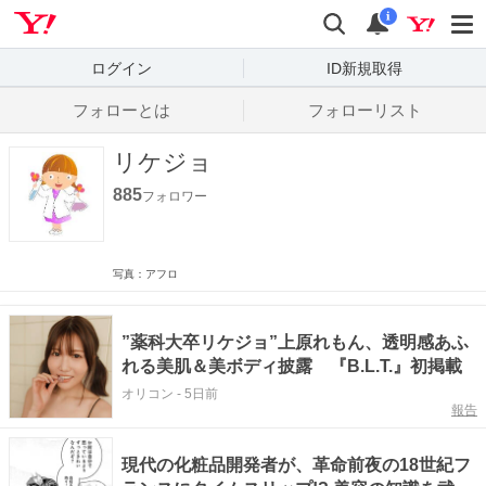
Yahoo! JAPAN
検索
通知数
i
ログイン
ID新規取得
フォローとは
フォローリスト
リケジョ
885
フォロワー
写真：アフロ
”薬科大卒リケジョ”上原れもん、透明感あふ
れる美肌＆美ボディ披露 『B.L.T.』初掲載
オリコン
-
5日前
報告
現代の化粧品開発者が、革命前夜の18世紀フ