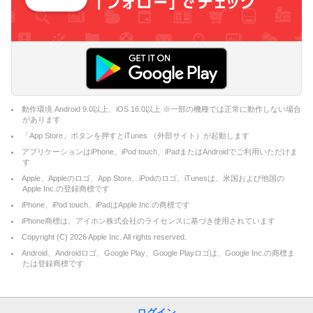
動作環境 Android 9.0以上、iOS 16.0以上 ※一部の機種では正常に動作しない場合
があります
「App Store」ボタンを押すとiTunes （外部サイト）が起動します
アプリケーションはiPhone、iPod touch、iPadまたはAndroidでご利用いただけま
す
Apple、Appleのロゴ、App Store、iPodのロゴ、iTunesは、米国および他国の
Apple Inc.の登録商標です
iPhone、iPod touch、iPadはApple Inc.の商標です
iPhone商標は、アイホン株式会社のライセンスに基づき使用されています
Copyright (C)
2026
Apple Inc. All rights reserved.
Android、Androidロゴ、Google Play、Google Playロゴは、Google Inc.の商標ま
たは登録商標です
ログイン