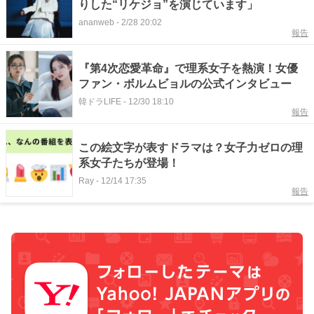
りした“リケジョ”を演じています」
ananweb
-
2/28 20:02
報告
『第4次恋愛革命』で理系女子を熱演！女優
ファン・ボルムビョルの公式インタビュー
韓ドラLIFE
-
12/30 18:10
報告
この絵文字が表すドラマは？女子力ゼロの理
系女子たちが登場！
Ray
-
12/14 17:35
報告