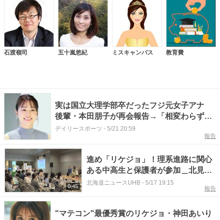
石渡嶺司
五十嵐悠紀
ミスキャンパス
教育費
実は国立大理学部卒だったフジ元女子アナ
後輩・本田朋子が再会報告→「相変わらず綺
麗」「久しぶりに見た」 「もしツア」ナレ
デイリースポーツ
-
5/21 20:59
報告
で話題、１７年退社
進め「リケジョ」！理系進路に関心
ある中高生と保護者が参加＿北見工
業大学・北海道大学工学部・室蘭工
北海道ニュースUHB
-
5/17 19:15
0:45
報告
業大学の女性研究者と現役学生がエ
ール〈北海道札幌市〉
"マテコン"最優秀賞のリケジョ・神田あいり