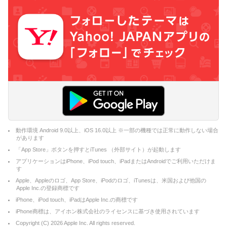
動作環境 Android 9.0以上、iOS 16.0以上 ※一部の機種では正常に動作しない場合
があります
「App Store」ボタンを押すとiTunes （外部サイト）が起動します
アプリケーションはiPhone、iPod touch、iPadまたはAndroidでご利用いただけま
す
Apple、Appleのロゴ、App Store、iPodのロゴ、iTunesは、米国および他国の
Apple Inc.の登録商標です
iPhone、iPod touch、iPadはApple Inc.の商標です
iPhone商標は、アイホン株式会社のライセンスに基づき使用されています
Copyright (C)
2026
Apple Inc. All rights reserved.