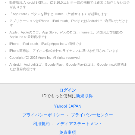
動作環境 Android 9.0以上、iOS 16.0以上 ※一部の機種では正常に動作しない場合
があります
「App Store」ボタンを押すとiTunes （外部サイト）が起動します
アプリケーションはiPhone、iPod touch、iPadまたはAndroidでご利用いただけま
す
Apple、Appleのロゴ、App Store、iPodのロゴ、iTunesは、米国および他国の
Apple Inc.の登録商標です
iPhone、iPod touch、iPadはApple Inc.の商標です
iPhone商標は、アイホン株式会社のライセンスに基づき使用されています
Copyright (C)
2026
Apple Inc. All rights reserved.
Android、Androidロゴ、Google Play、Google Playロゴは、Google Inc.の商標ま
たは登録商標です
ログイン
IDでもっと便利に
新規取得
Yahoo! JAPAN
プライバシーポリシー
プライバシーセンター
利用規約
メディアステートメント
免責事項