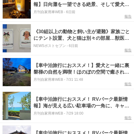
報】日向灘を一望できる絶景、そして愛犬と
至福の時を楽しめるRVパーク『宮崎県日向市
月刊自家用車WEB
-
6日前
報告
／RV-PARK MARISOL』
《30組以上の動物と飼い主が避難》家族ごと
にテント設置、犬と猫は別々の部屋…獣医師
が熊本で“ペット同伴避難所”開設に込めた想
NEWSポストセブン
-
6日前
報告
い「災害時には見捨てられることもある」
【車中泊旅行におススメ！】愛犬と一緒に裏
磐梯の自然を満喫！ほのぼの空間で癒される
『福島県北塩原村／RVパーク ペンション歩
月刊自家用車WEB
-
7/31 11:48
報告
野慕野』
【車中泊旅行におススメ！ RVパーク最新情
報】海が見える広い駐車場の一角に、キャン
ピングカー対応エリアとして誕生したRVパー
月刊自家用車WEB
-
7/29 18:00
報告
ク『鳥取県東伯郡／Hawai Uno RV Park』
【車中泊旅行におススメ！ RVパーク最新情