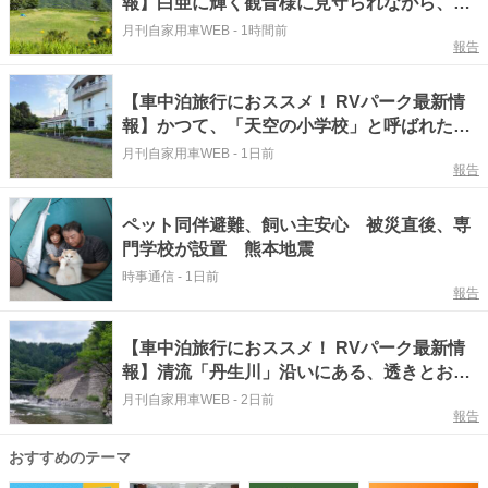
報】白亜に輝く観音様に見守られながら、心
静かなひとときを過ごすことができるRVパー
月刊自家用車WEB
-
1時間前
報告
ク『香川県小豆郡／RVパーク 小豆島大観
音』
【車中泊旅行におススメ！ RVパーク最新情
報】かつて、「天空の小学校」と呼ばれた見
晴らしの良い校庭が生まれ変わったRVパーク
月刊自家用車WEB
-
1日前
報告
『三重県伊賀市／RVパーク 伊賀玉滝小学
校』
ペット同伴避難、飼い主安心 被災直後、専
門学校が設置 熊本地震
時事通信
-
1日前
報告
【車中泊旅行におススメ！ RVパーク最新情
報】清流「丹生川」沿いにある、透きとおる
清流と満点の星空が楽しめる自然体験型RVパ
月刊自家用車WEB
-
2日前
報告
ーク『和歌山県伊都郡／玉川峡RVパーク』
おすすめのテーマ