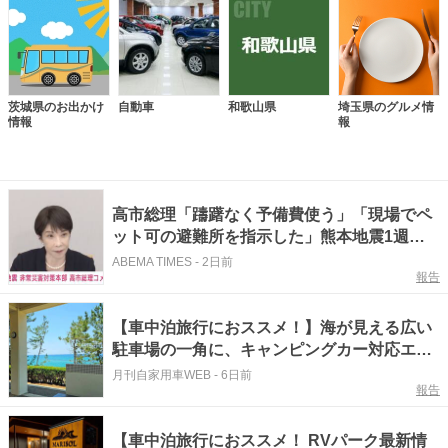
茨城県のお出かけ
自動車
和歌山県
埼玉県のグルメ情
情報
報
高市総理「躊躇なく予備費使う」「現場でペ
ット可の避難所を指示した」熊本地震1週
間、対策を説明
ABEMA TIMES
-
2日前
報告
【車中泊旅行におススメ！】海が見える広い
駐車場の一角に、キャンピングカー対応エリ
アが誕生！『鳥取県東伯郡／Hawai Uno RV
月刊自家用車WEB
-
6日前
報告
Park』
【車中泊旅行におススメ！ RVパーク最新情