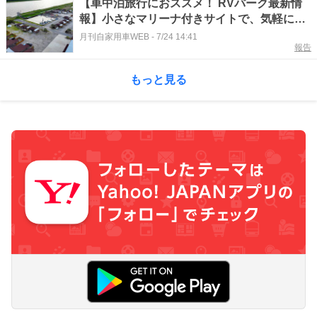
【車中泊旅行におススメ！ RVパーク最新情
報】小さなマリーナ付きサイトで、気軽にウ
ォータースポーツが楽しめる“アメリカ西海岸
月刊自家用車WEB
-
7/24 14:41
報告
風のリゾート”RVパーク『茨城県神栖市／RV
パーク Water Garden Resort キャンプ＆マリ
もっと見る
ーナ』