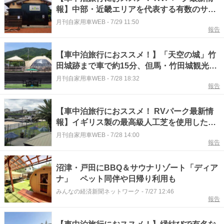
報】中部・近畿エリアを代表する有数のサー
フスポット「国府白浜」まで徒歩1分のRVパ
月刊自家用車WEB
-
7/29 11:50
報告
ーク『三重県志摩市／ RVパーク COZY
FIELD 国府白浜 』
【車中泊旅行におススメ！】「天空の城」竹
田城跡まで車で約15分、但馬・竹田城観光の
拠点に最適『兵庫県朝来市／RVパーク
月刊自家用車WEB
-
7/28 18:32
報告
FujiFarm TAJIMA Base Field』
【車中泊旅行におススメ！ RVパーク最新情
報】イギリス製の最高級人工芝を使用したド
ッグランを併設したRVパーク『福岡県田川市
月刊自家用車WEB
-
7/28 14:00
報告
／RVパーク Baby Baby』
沼津・戸田にBBQ＆サウナリゾート「ディア
ナ」 ペット同伴や日帰り利用も
みんなの経済新聞ネットワーク
-
7/27 12:46
報告