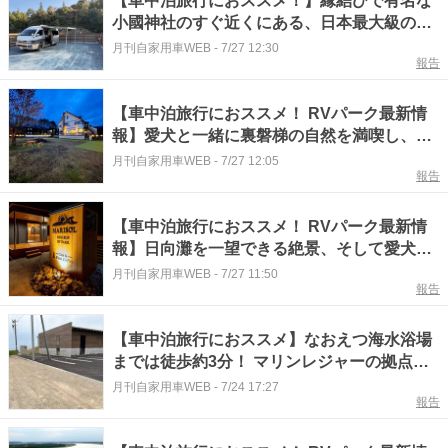
【車中泊旅行におススメ！】縁結びで有名な
小國神社のすぐ近くにある、日本最大級の施
設『静岡県周智郡／RVパーク 滝の宮』
月刊自家用車WEB
-
7/27 12:30
報告
【車中泊旅行におススメ！ RVパーク最新情
報】愛犬と一緒に裏磐梯の自然を満喫し、走
って、癒されて、食べて楽しむ“ほのぼの”な
月刊自家用車WEB
-
7/27 12:05
報告
RVパーク『福島県北塩原村／RVパーク ペン
ション歩野慕野』
【車中泊旅行におススメ！ RVパーク最新情
報】日向灘を一望できる絶景、そして愛犬と
至福の時を楽しめるRVパーク『宮崎県日向市
月刊自家用車WEB
-
7/27 11:50
報告
／RV-PARK MARISOL』
【車中泊旅行におススメ】なおえつ海水浴場
までは徒歩約3分！ マリンレジャーの拠点と
して最適！『新潟県上越市／RV-PARK テ
月刊自家用車WEB
-
7/24 17:27
報告
ラ・ロウリュ なおえつ海水浴場』