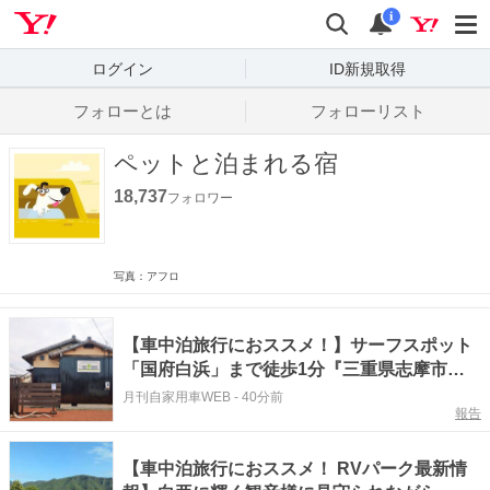
Yahoo! JAPAN
検索
通知数
i
ログイン
ID新規取得
フォローとは
フォローリスト
ペットと泊まれる宿
18,737
フォロワー
写真：アフロ
【車中泊旅行におススメ！】サーフスポット
「国府白浜」まで徒歩1分『三重県志摩市／
RVパーク COZY FIELD 国府白浜 』
月刊自家用車WEB
-
40分前
報告
【車中泊旅行におススメ！ RVパーク最新情