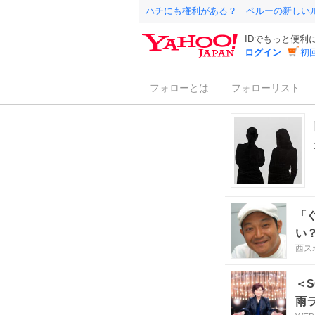
ハチにも権利がある？ ペルーの新しい
IDでもっと便利
ログイン
初
フォローとは
フォローリスト
「
い
西スポ
＜
雨