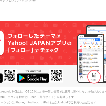
Bザテレビジョン
-
6/15 14:48
for Android
 Android 9.0以上、iOS 16.0以上 ※一部の機種では正常に動作しない場合がありま
 Store」ボタンを押すとiTunes （外部サイト）が起動します
ションはiPhone、iPod touch、iPadまたはAndroidでご利用いただけます