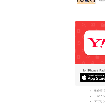
WE
for iPhone / iPad
動作環境
「App
アプリケー