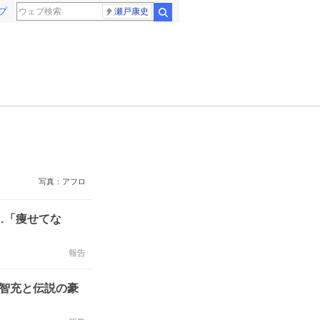
プ
瀬戸康史
検索
写真：アフロ
…「痩せてな
報告
口智充と伝説の豪