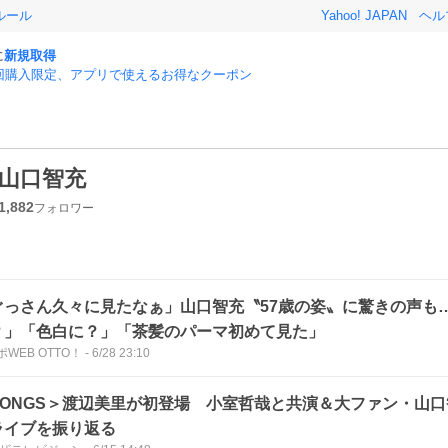
ルール
Yahoo! JAPAN
ヘル
に
新規取得
回購入限定、アプリで使えるお得なクーポン
山口智充
1,882
フォロワー
ぐっさん久々に見たなぁ」山口智充〝57歳の姿〟に驚きの声も
？」「色白に？」「茶髪のパーマ初めて見た」
WEB OTTO！
-
6/28 23:10
SONGS＞渡辺美里が初登場 小室哲哉と共演＆大ファン・山
ライブを振り返る