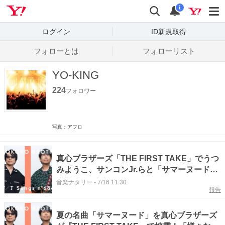
Yahoo! JAPAN
検索
通知数
i
ログイン
ID新規取得
フォローとは
フォローリスト
YO-KING
224
フォロワー
写真：アフロ
真心ブラザーズ「THE FIRST TAKE」でうつ
みようこ、サンコンJr.らと「サマーヌード」
披露
音楽ナタリー
-
7/16 11:30
報告
夏の名曲「サマーヌード」を真心ブラザーズ