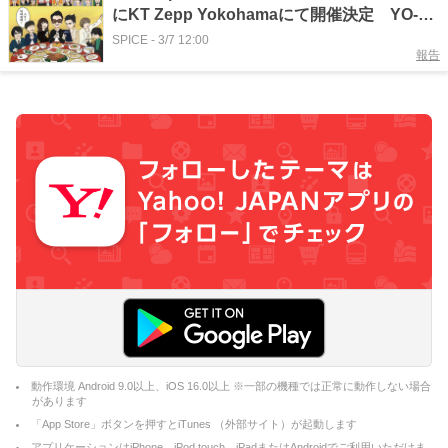
にKT Zepp Yokohamaにて開催決定 YO-
KING（真心ブラザーズ）＋堂島孝平ら出演
SPICE
-
3/7 12:00
報告
動作環境 Android 9.0以上、iOS 16.0以上 ※一部の機種では正常に動作しない場合
があります
「App Store」ボタンを押すとiTunes （外部サイト）が起動します
アプリケーションはiPhone、iPod touch、iPadまたはAndroidでご利用いただけま