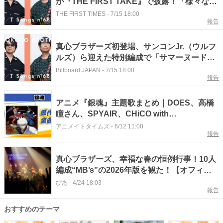
が『THE FIRST TAKE』で披露！「様々な方
に愛される楽曲になった」（YO-KING）
THE FIRST TIMES
-
7/15 18:00
報告
真心ブラザーズ初登場、サンコンJr.（ウルフ
ルズ）ら迎えた特別編成で「サマーヌード」
披露 ＜THE FIRST TAKE＞
Billboard JAPAN
-
7/15 18:00
報告
アニメ『銀魂』主題歌まとめ｜DOES、高橋
瞳さん、SPYAIR、CHiCO with
HoneyWorks、Tommy heavenly6らによる
アニメイトタイムズ
-
6/12 11:00
報告
名曲をご紹介！
真心ブラザーズ、幸福な春の恒例行事！10人
編成“MB’s”の2026年版を観た！【オフィシ
ャルレポート】
ぴあ
-
4/24 18:03
報告
おすすめのテーマ