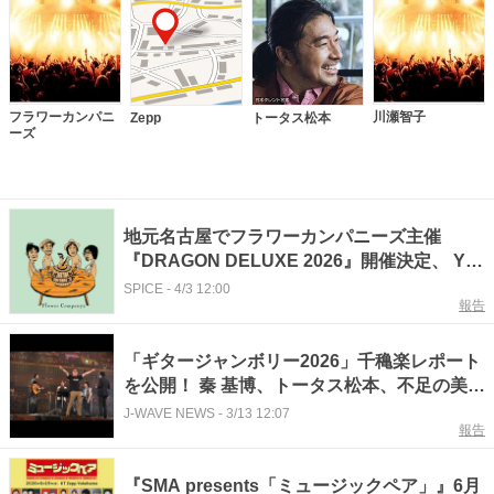
フラワーカンパニ
川瀬智子
Zepp
トータス松本
ーズ
地元名古屋でフラワーカンパニーズ主催
『DRAGON DELUXE 2026』開催決定、 YO-
KING、ヒグチアイが出演
SPICE
-
4/3 12:00
報告
「ギタージャンボリー2026」千穐楽レポート
を公開！ 秦 基博、トータス松本、不足の美
（YO-KING×峯田和伸）、七尾旅人、川崎鷹
J-WAVE NEWS
-
3/13 12:07
報告
也らが出演
『SMA presents「ミュージックペア」』6月