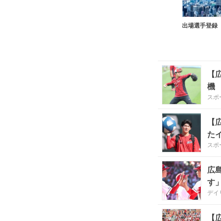
出場選手登録
【
機
スポ
【
た
スポ
広
す
デイ
【