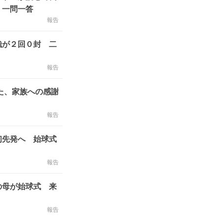
」一問一答
報告
哉が２回０封 二
報告
った、家族への感謝
報告
初先発へ 始球式
報告
の母が始球式 来
報告