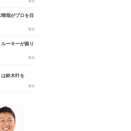
報告
木晴哉がプロを目
報告
５ルーキーが振り
報告
トは鈴木叶を
報告