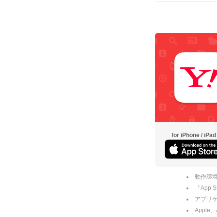
for iPhone / iPad
動作環境
「App
アプリケー
Apple