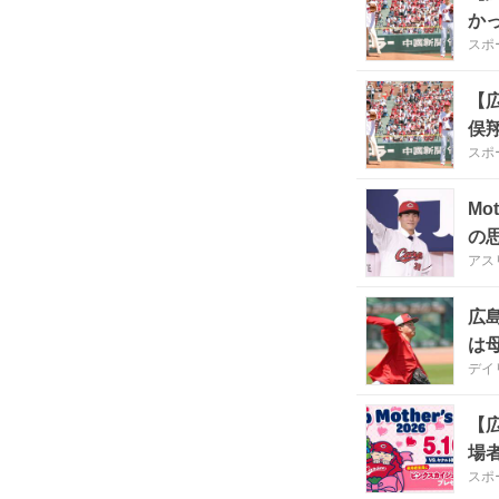
か
スポ
【
俣
スポ
Mo
の
アス
広
は
デイ
【
場
スポ