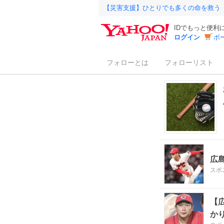
【災害支援】ひとりでも多くの命を救う
IDでもっと便利
ログイン
ボ
フォローとは
フォローリスト
広
スポ
【
か