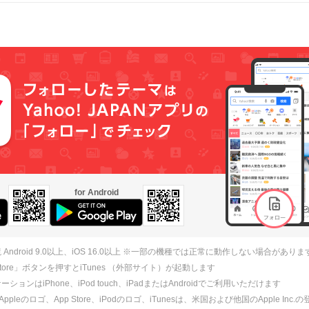
for Android
 Android 9.0以上、iOS 16.0以上 ※一部の機種では正常に動作しない場合がありま
 Store」ボタンを押すとiTunes （外部サイト）が起動します
ションはiPhone、iPod touch、iPadまたはAndroidでご利用いただけます
、Appleのロゴ、App Store、iPodのロゴ、iTunesは、米国および他国のApple Inc