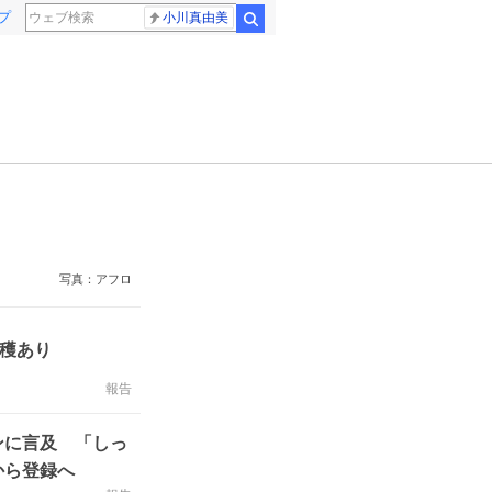
プ
小川真由美
検索
写真：アフロ
収穫あり
報告
ンに言及 「しっ
から登録へ