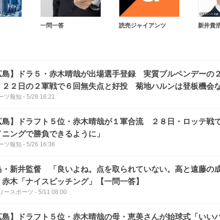
一問一答
読売ジャイアンツ
新井貴
広島】ドラ５・赤木晴哉が出場選手登録 実質ブルペンデーの
 ２２日の２軍戦で６回無失点と好投 菊地ハルンは登板機会
ーツ報知
-
5/28 16:21
広島】ドラフト５位・赤木晴哉が１軍合流 ２８日・ロッテ戦
イニングで勝負できるように」
ーツ報知
-
5/26 16:36
島・新井監督 「良いよね。点を取られていない。高と遠藤の
」赤木「ナイスピッチング」【一問一答】
リースポーツ
-
5/11 08:00
広島】ドラフト５位・赤木晴哉の母・恵美さんが始球式「いい