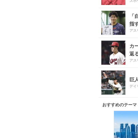
スポ
「
指
アス
カ
返
アス
巨
デイ
おすすめのテーマ