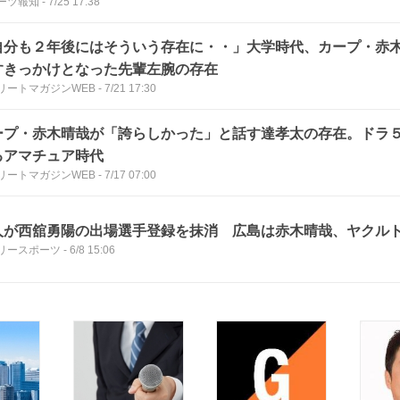
ーツ報知
-
7/25 17:38
自分も２年後にはそういう存在に・・」大学時代、カープ・赤
すきっかけとなった先輩左腕の存在
リートマガジンWEB
-
7/21 17:30
ープ・赤木晴哉が「誇らしかった」と話す達孝太の存在。ドラ
るアマチュア時代
リートマガジンWEB
-
7/17 07:00
人が西舘勇陽の出場選手登録を抹消 広島は赤木晴哉、ヤクル
リースポーツ
-
6/8 15:06