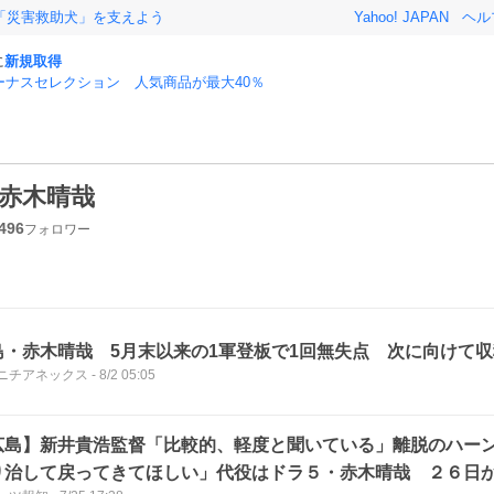
「災害救助犬」を支えよう
Yahoo! JAPAN
ヘル
に
新規取得
ーナスセレクション 人気商品が最大40％
赤木晴哉
496
フォロワー
島・赤木晴哉 5月末以来の1軍登板で1回無失点 次に向けて
ニチアネックス
-
8/2 05:05
広島】新井貴浩監督「比較的、軽度と聞いている」離脱のハー
り治して戻ってきてほしい」代役はドラ５・赤木晴哉 ２６日