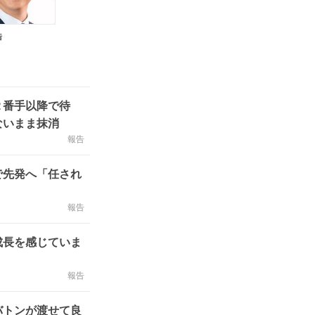
浩
２番手以降で待
ないまま抹消
報告
で先発へ「任され
報告
成長を感じていま
報告
バトンが渡せて良