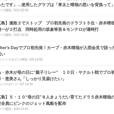
ったです」…使用したグラブは「孝太と晴哉の思いを背負って
ーツ報知
-
5/11 05:00
広島】連敗２でストップ プロ初先発のドラフト５位・赤木晴
翔一が２打点 同時起用の坂倉将吾＆モンテロが適時打
ーツ報知
-
5/10 16:41
therʼs Dayでプロ初先発！カープ・赤木晴哉が入団会見で語
思い
リートマガジンWEB
-
5/9 10:00
島・赤木が母の日に“親子リレー” １０日・ヤクルト戦でプロ
母・恵美さん「しっかり見届けたい」
リースポーツ
-
5/7 14:34
広島】５・１０“母の日”８人きょうだい育てたドラ５赤木晴哉
者全員にピンクのジェット風船を配布
ーツ報知
-
4/28 22:03