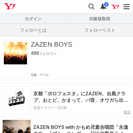
Yahoo! JAPAN
検索
通知数
i
ログイン
ID新規取得
フォローとは
フォローリスト
ZAZEN BOYS
499
フォロワー
写真：アフロ
京都「ボロフェスタ」にZAZEN、台風クラ
ブ、おとビ、かまって、パ音、オウガら出演
決定
音楽ナタリー
-
6日前
報告
ZAZEN BOYS with かもめ児童合唱団「永遠