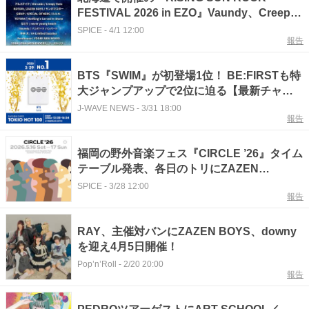
FESTIVAL 2026 in EZO』Vaundy、Creepy
Nuts、ZAZEN BOYSら第1弾出演者（21組）
SPICE
-
4/1 12:00
報告
を発表
BTS『SWIM』が初登場1位！ BE:FIRSTも特
大ジャンプアップで2位に迫る【最新チャー
ト】
J-WAVE NEWS
-
3/31 18:00
報告
福岡の野外音楽フェス『CIRCLE ’26』タイム
テーブル発表、各日のトリにZAZEN
BOYS、くるり
SPICE
-
3/28 12:00
報告
RAY、主催対バンにZAZEN BOYS、downy
を迎え4月5日開催！
Pop’n’Roll
-
2/20 20:00
報告