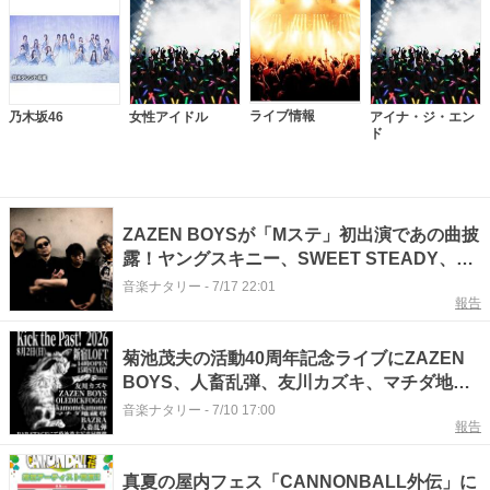
ライブ情報
乃木坂46
女性アイドル
アイナ・ジ・エン
ド
ZAZEN BOYSが「Mステ」初出演であの曲披
露！ヤングスキニー、SWEET STEADY、
timelesz、ILLIT、乃木坂46、アイナ・ジ・エ
音楽ナタリー
-
7/17 22:01
報告
ンドも登場
菊池茂夫の活動40周年記念ライブにZAZEN
BOYS、人畜乱弾、友川カズキ、マチダ地蔵
尊ら
音楽ナタリー
-
7/10 17:00
報告
真夏の屋内フェス「CANNONBALL外伝」に