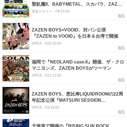
聖飢魔II、BABYMETAL、スカパラ、ZAZEN
ら出演
音楽ナタリー
-
7/9 15:06
報告
ZAZEN BOYS×VOOID、対バン公演
『ZAZEN to VOOID』を日本＆台湾で開催
SPICE
-
6/29 20:00
報告
福岡で『NEOLAND case.6』開催、ザ・クロ
マニヨンズ、ZAZEN BOYSがツーマン
SPICE
-
5/22 12:00
報告
ZAZEN BOYS、恵比寿LIQUIDROOMの22周
年記念公演『MATSURI SESSION
LIQUIDROOM 22nd ANNIVERSARY ZAZEN
SPICE
-
5/3 18:00
報告
BOYS』に出演
北海道で開催の『RISING SUN ROCK