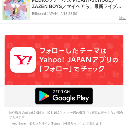
PEDROツアーゲストにART-SCHOOL／
ZAZEN BOYS／マイヘアら、最新ライブ映
像公開＆新曲配信も
Billboard JAPAN
-
2/13 22:50
報告
動作環境 Android 9.0以上、iOS 16.0以上 ※一部の機種では正常に動作しない場合
があります
「App Store」ボタンを押すとiTunes （外部サイト）が起動します