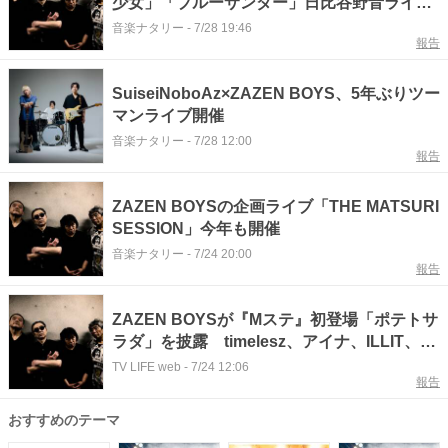
少女」「ブルーサンダー」日比谷野音ライブ
映像公開
音楽ナタリー
-
7/28 19:46
報告
SuiseiNoboAz×ZAZEN BOYS、5年ぶりツー
マンライブ開催
音楽ナタリー
-
7/28 12:00
報告
ZAZEN BOYSの企画ライブ「THE MATSURI
SESSION」今年も開催
音楽ナタリー
-
7/24 20:00
報告
ZAZEN BOYSが『Mステ』初登場「ポテトサ
ラダ」を披露 timelesz、アイナ、ILLIT、
SWEET STEADY、乃木坂46、ヤングスキニ
TV LIFE web
-
7/24 12:06
報告
ーも出演
おすすめのテーマ