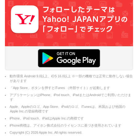
動作環境 Android 9.0以上、iOS 16.0以上 ※一部の機種では正常に動作しない場合
があります
「App Store」ボタンを押すとiTunes （外部サイト）が起動します
アプリケーションはiPhone、iPod touch、iPadまたはAndroidでご利用いただけま
す
Apple、Appleのロゴ、App Store、iPodのロゴ、iTunesは、米国および他国の
Apple Inc.の登録商標です
iPhone、iPod touch、iPadはApple Inc.の商標です
iPhone商標は、アイホン株式会社のライセンスに基づき使用されています
Copyright (C)
2026
Apple Inc. All rights reserved.