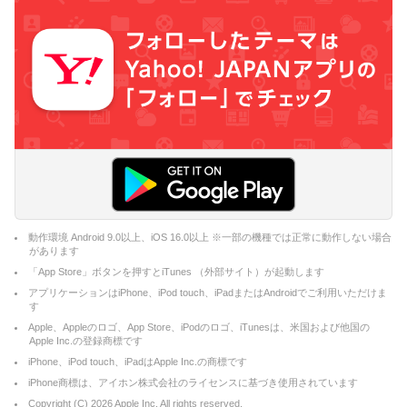
動作環境 Android 9.0以上、iOS 16.0以上 ※一部の機種では正常に動作しない場合
があります
「App Store」ボタンを押すとiTunes （外部サイト）が起動します
アプリケーションはiPhone、iPod touch、iPadまたはAndroidでご利用いただけま
す
Apple、Appleのロゴ、App Store、iPodのロゴ、iTunesは、米国および他国の
Apple Inc.の登録商標です
iPhone、iPod touch、iPadはApple Inc.の商標です
iPhone商標は、アイホン株式会社のライセンスに基づき使用されています
Copyright (C)
2026
Apple Inc. All rights reserved.