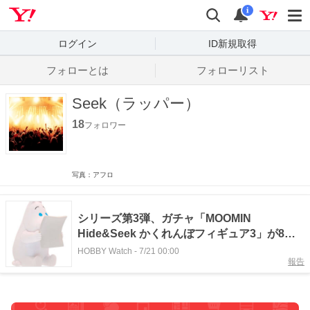
Yahoo! JAPAN
検索
通知数
i
ログイン
ID新規取得
フォローとは
フォローリスト
Seek（ラッパー）
18
フォロワー
写真：アフロ
シリーズ第3弾、ガチャ「MOOMIN
Hide&Seek かくれんぼフィギュア3」が8月
下旬に発売。全4種が登場
HOBBY Watch
-
7/21 00:00
報告