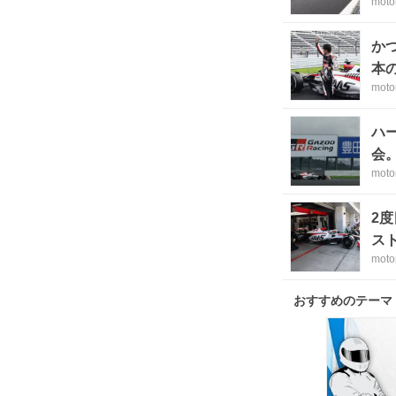
moto
か
本
moto
ハ
会
moto
2
ス
moto
おすすめのテーマ