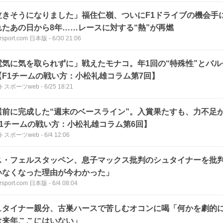
泣きそうになりました」福住仁嶺、ついにF1ドライブの機会手
れたあの日から8年……レースに対する“熱”が再燃
rsport.com 日本版
-
6/30 21:06
電気に気を取られずに」戦えたモナコ。年1回の“特殊性”とバ
【F1チームの戦い方：小松礼雄コラム第7回】
トスポーツweb
-
6/25 18:21
選前に完成した“週末のベースライン”。入賞果たすも、力不足
F1チームの戦い方：小松礼雄コラム第6回】
トスポーツweb
-
6/4 12:06
ス・フェルスタッペン、息子マックス批判のシュタイナーを批判
いなくなった理由が今わかった」
rsport.com 日本版
-
6/4 08:04
ュタイナー親分、古巣ハースで苦しむオコンに喝「何かを劇的
は来年ここにはいない」