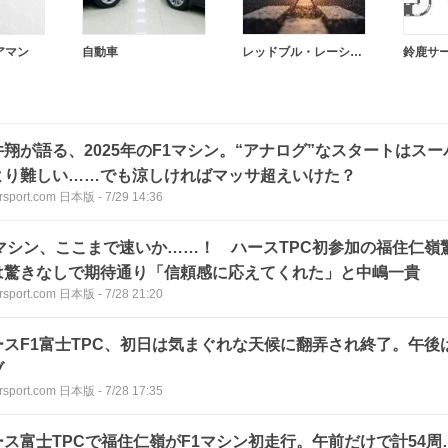
アマン
自動車
レッドブル・レーシング
鈴鹿サ
井翔が語る、2025年のF1マシン。“アナログ”なスタートはス
より難しい……でも涼しければマッサ超えいけた？
rsport.com 日本版
-
7/29 14:36
1マシン、ここまで速いか……！ ハースTPC初参加の福住仁嶺
は驚きなしで期待通り「信頼感に応えてくれた」と中嶋一貴
rsport.com 日本版
-
7/28 21:20
ースF1富士TPC、初日は気まぐれな天候に翻弄され終了。午後
ブ
rsport.com 日本版
-
7/28 17:35
ース富士TPCで福住仁嶺がF1マシン初走行。午前だけで計54