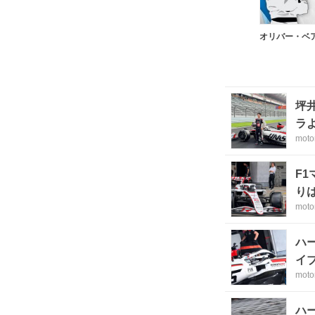
オリバー・ベ
坪
ラ
moto
F
り
moto
ハ
イ
moto
ハ