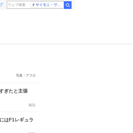
プ
サイモニ・ヴニランギ 死去
検索
写真：アフロ
甘すぎたと主張
報告
にはF1レギュラ
」