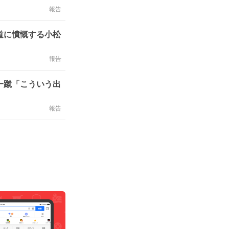
報告
道に憤慨する小松
報告
一蹴「こういう出
報告