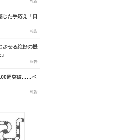
報告
感じた手応え「日
報告
感じさせる絶好の機
た」
報告
100周突破……ベ
報告