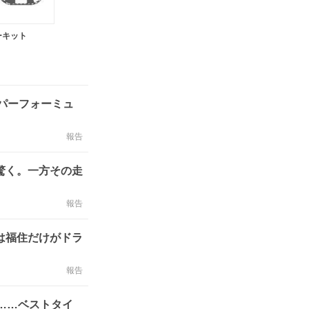
ーキット
ーパーフォーミュ
報告
驚く。一方その走
報告
は福住だけがドラ
報告
周……ベストタイ