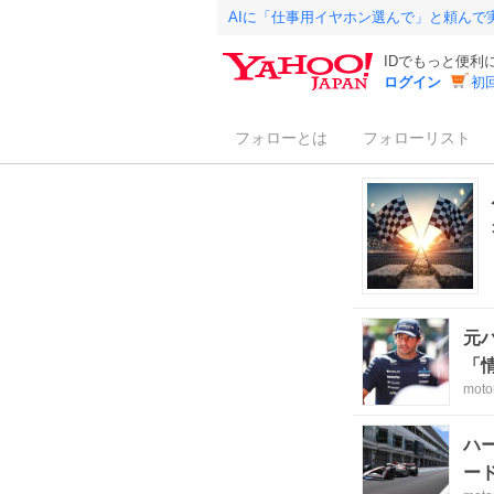
AIに「仕事用イヤホン選んで」と頼んで
IDでもっと便利
ログイン
初
フォローとは
フォローリスト
元
「
moto
ハ
ー