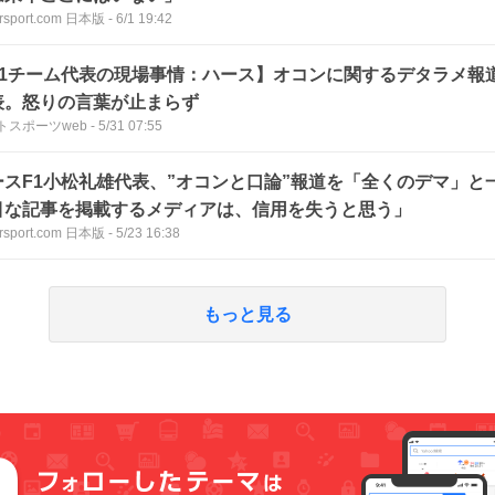
rsport.com 日本版
-
6/1 19:42
F1チーム代表の現場事情：ハース】オコンに関するデタラメ報
表。怒りの言葉が止まらず
トスポーツweb
-
5/31 07:55
ースF1小松礼雄代表、”オコンと口論”報道を「全くのデマ」と
目な記事を掲載するメディアは、信用を失うと思う」
rsport.com 日本版
-
5/23 16:38
もっと見る