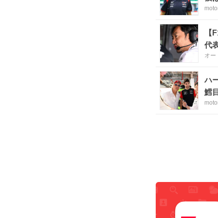
moto
【
代
オー
ハ
鱈
moto