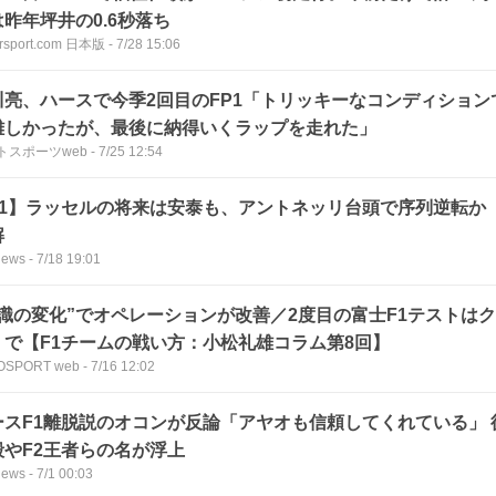
昨年坪井の0.6秒落ち
rsport.com 日本版
-
7/28 15:06
川亮、ハースで今季2回目のFP1「トリッキーなコンディション
難しかったが、最後に納得いくラップを走れた」
トスポーツweb
-
7/25 12:54
F1】ラッセルの将来は安泰も、アントネッリ台頭で序列逆転か
解
News
-
7/18 19:01
意識の変化”でオペレーションが改善／2度目の富士F1テストは
』で【F1チームの戦い方：小松礼雄コラム第8回】
OSPORT web
-
7/16 12:02
ースF1離脱説のオコンが反論「アヤオも信頼してくれている」 
毅やF2王者らの名が浮上
News
-
7/1 00:03