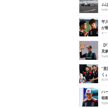
ムは
moto
平
が
オー
【
見
Top
“
く
AUT
ハ
裕
Top