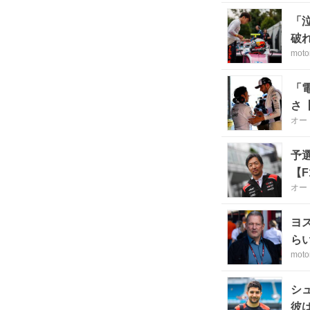
「
破
moto
「
さ
オー
予
【
オー
ヨ
ら
moto
シ
彼