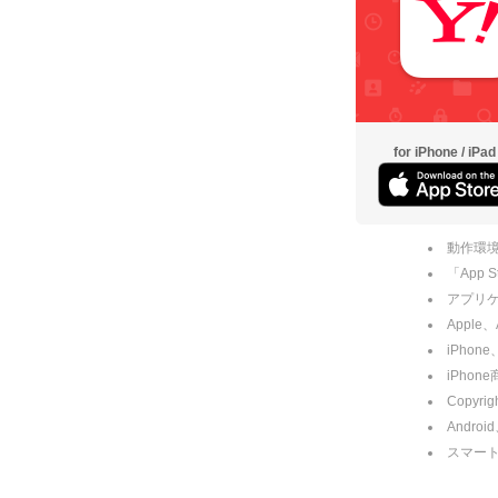
for iPhone / iPad
動作環境
「App
アプリケー
Apple
iPhone
iPho
Copyrig
Andro
スマー