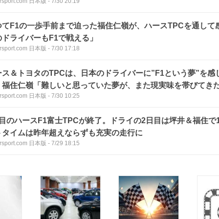
rsport.com 日本版
-
7/30 20:19
つてF1の一歩手前まで迫った福住仁嶺が、ハースTPCを通して
のドライバーもF1で戦える」
rsport.com 日本版
-
7/30 17:18
ース＆トヨタのTPCは、日本のドライバーに”F1という夢”を
。福住仁嶺「難しいと思っていた夢が、また現実味を帯びてき
rsport.com 日本版
-
7/30 10:25
度目のハースF1富士TPCが終了。ドライの2日目は坪井＆福住で
トタイムは昨年超えならずも充実の走行に
rsport.com 日本版
-
7/29 18:15