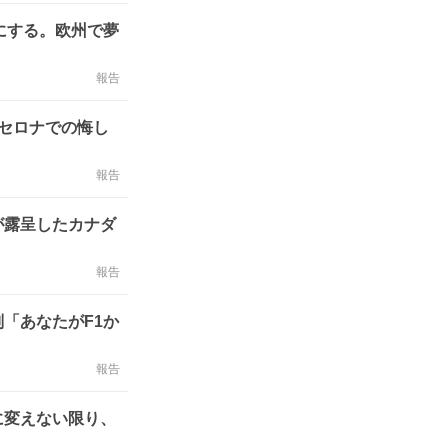
にする。欧州で夢
報告
ルセロナでの悔し
報告
が露呈したカナダ
報告
「あなたがF1か
報告
に変えない限り、