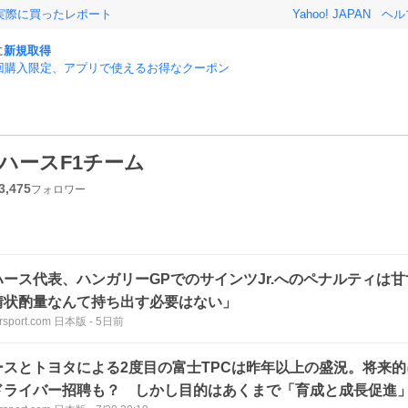
実際に買ったレポート
Yahoo! JAPAN
ヘル
に
新規取得
回購入限定、アプリで使えるお得なクーポン
ハースF1チーム
3,475
フォロワー
ハース代表、ハンガリーGPでのサインツJr.へのペナルティは
情状酌量なんて持ち出す必要はない」
rsport.com 日本版
-
5日前
ースとトヨタによる2度目の富士TPCは昨年以上の盛況。将来的
ドライバー招聘も？ しかし目的はあくまで「育成と成長促進