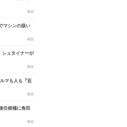
報告
でマシンの扱い
報告
 シュタイナーが
報告
クルマも人も『近
報告
後任候補に角田
報告