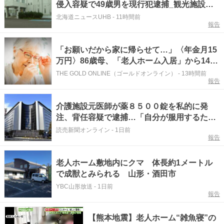
侵入容疑で49歳男を現行犯逮捕_観光施設の
トイレに不法に侵入_警察官が確認した際
北海道ニュースUHB
-
11時間前
報告
は"服を着ていた"侵入した動機などを詳しい
事情を聴〈北海道 弟子屈町〉
「お願いだから家に帰らせて…」〈年金月15
万円〉86歳母、「老人ホーム入居」から14
日、長男宅を電撃訪問した「涙の理由」
THE GOLD ONLINE（ゴールドオンライン）
-
13時間前
報告
介護施設元医師が薬８５００錠を私的に発
注、背任容疑で逮捕…「自分が服用するた
め」
読売新聞オンライン
-
1日前
報告
老人ホーム敷地内にクマ 体長約1メートル
で成獣とみられる 山形・酒田市
YBC山形放送
-
1日前
報告
【熊本地震】老人ホーム“雑魚寝”の