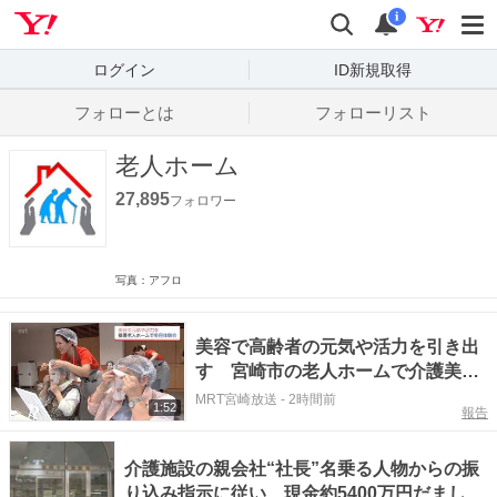
Yahoo! JAPAN
検索
通知数
i
ログイン
ID新規取得
フォローとは
フォローリスト
老人ホーム
27,895
フォロワー
写真：アフロ
美容で高齢者の元気や活力を引き出
す 宮崎市の老人ホームで介護美容
の体験会
MRT宮崎放送
-
2時間前
1:52
報告
介護施設の親会社“社長”名乗る人物からの振
り込み指示に従い 現金約5400万円だまし取