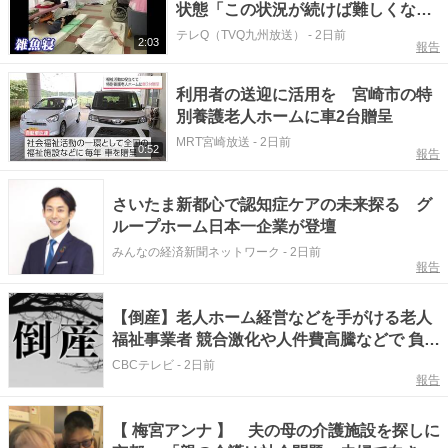
状態「この状況が続けば難しくな
る」
テレQ（TVQ九州放送）
-
2日前
2:03
報告
利用者の送迎に活用を 宮崎市の特
別養護老人ホームに車2台贈呈
MRT宮崎放送
-
2日前
0:52
報告
さいたま新都心で認知症ケアの未来探る グ
ループホーム日本一企業が登壇
みんなの経済新聞ネットワーク
-
2日前
報告
【倒産】老人ホーム経営などを手がける老人
福祉事業者 競合激化や人件費高騰などで 負債
総額約2億8800万円
CBCテレビ
-
2日前
報告
【 梅宮アンナ 】 夫の母の介護施設を探しに