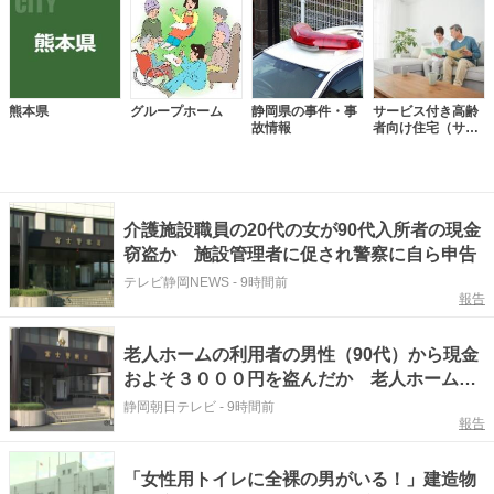
熊本県
グループホーム
静岡県の事件・事
サービス付き高齢
故情報
者向け住宅（サ高
住）
介護施設職員の20代の女が90代入所者の現金
窃盗か 施設管理者に促され警察に自ら申告
テレビ静岡NEWS
-
9時間前
報告
老人ホームの利用者の男性（90代）から現金
およそ３０００円を盗んだか 老人ホームに
勤務していた２０代の女を逮捕 静岡・富士
静岡朝日テレビ
-
9時間前
報告
市
「女性用トイレに全裸の男がいる！」建造物