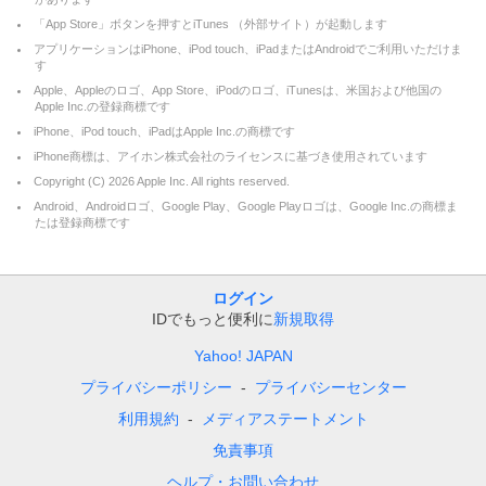
「App Store」ボタンを押すとiTunes （外部サイト）が起動します
アプリケーションはiPhone、iPod touch、iPadまたはAndroidでご利用いただけま
す
Apple、Appleのロゴ、App Store、iPodのロゴ、iTunesは、米国および他国の
Apple Inc.の登録商標です
iPhone、iPod touch、iPadはApple Inc.の商標です
iPhone商標は、アイホン株式会社のライセンスに基づき使用されています
Copyright (C)
2026
Apple Inc. All rights reserved.
Android、Androidロゴ、Google Play、Google Playロゴは、Google Inc.の商標ま
たは登録商標です
ログイン
IDでもっと便利に
新規取得
Yahoo! JAPAN
プライバシーポリシー
プライバシーセンター
利用規約
メディアステートメント
免責事項
ヘルプ・お問い合わせ