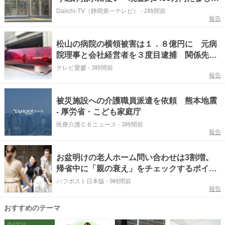
られる（静岡）
Daiichi-TV（静岡第一テレビ）
-
2時間前
報告
松山の病院の横領被害は１．８億円に 元病
院理事と会社経営者を３度目逮捕 関係先の
サ高住に送金【愛媛】
テレビ愛媛
-
3時間前
報告
被災施設への介護職員派遣を依頼 熊本地震
- 厚労省・こども家庭庁
医療介護ＣＢニュース
-
3時間前
報告
お盆明けの老人ホーム問い合わせは3割増。
帰省中に「親の衰え」をチェックするポイン
トとは
ハフポスト日本版
-
9時間前
報告
おすすめのテーマ