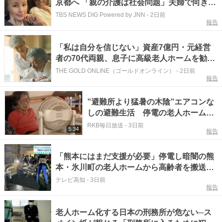
京都へ 「親の介護は社会問題」夫婦で向き合
う現状を明かす
TBS NEWS DIG Powered by JNN
-
2日前
報告
「私は自分を信じない」資産7億円・元経営
者の70代両親、息子に高級老人ホームを勧め
られるも、断固拒否。父が明かした驚愕の
THE GOLD ONLINE（ゴールドオンライン）
-
2日前
報告
〈余生計画〉【FPが解説】
”避難所より猛暑の木陰”エアコンな
しの避難生活 停電の老人ホームで
は「ナースコールも作動しない」
RKB毎日放送
-
3日前
5:34
報告
被災者をうちのめす真夏の災害、も
う1週間
「熊本にはまだ支援が必要」停電し暗闇の熊
本・氷川町の老人ホームから高齢者を搬送…
近森病院のDMATが帰高
テレビ高知
-
3日前
報告
老人ホーム化する日本の刑務所が危ない─ス