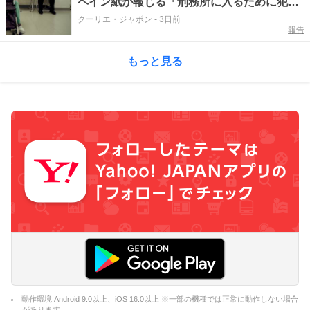
ペイン紙が報じる「刑務所に入るために犯罪
を犯す高齢者たち」
クーリエ・ジャポン
-
3日前
報告
もっと見る
動作環境 Android 9.0以上、iOS 16.0以上 ※一部の機種では正常に動作しない場合
があります