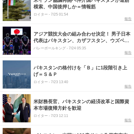
米イラン協議再開へ仲介国パキスタンが道筋
模索、中国後押しか＝情報筋
ロイター
-
7/25 01:54
報告
アジア競技大会の組み合わせ決定！ 男子日本
代表はパキスタン、カザフスタン、ウズベキ
スタンと同組
バレーボールキング
-
7/24 05:35
報告
パキスタンの格付けを「Ｂ」に1段階引き上
げ＝Ｓ＆Ｐ
ロイター
-
7/23 13:40
報告
米財務長官、パキスタンの経済改革と国際資
本市場復帰方針を歓迎
ロイター
-
7/23 12:11
報告