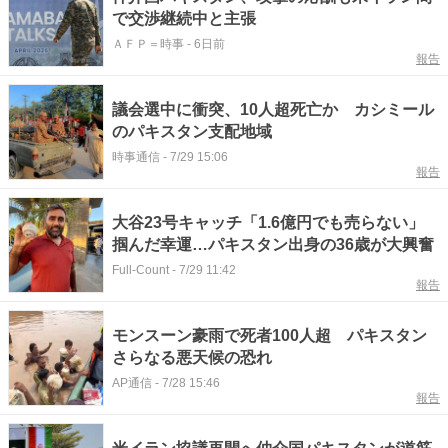
で交渉継続中と主張
ＡＦＰ＝時事
-
6日前
報告
議会選中に衝突、10人超死亡か カシミール
のパキスタン支配地域
時事通信
-
7/29 15:06
報告
大谷23号キャッチ「1.6億円でも売らない」
掴んだ幸運…パキスタン出身の36歳が大興奮
Full-Count
-
7/29 11:42
報告
モンスーン豪雨で死者100人超 パキスタン
さらなる悪天候の恐れ
AP通信
-
7/28 15:46
報告