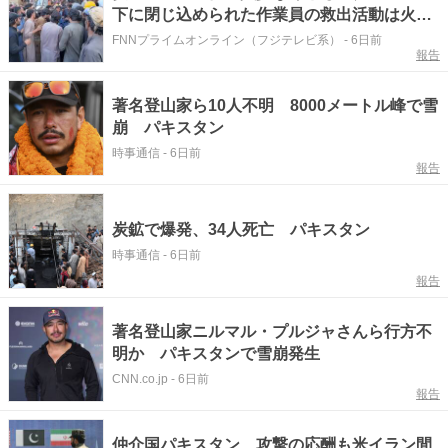
下に閉じ込められた作業員の救出活動は火災
や有毒ガスで難航 パキスタン南西部
FNNプライムオンライン（フジテレビ系）
-
6日前
報告
著名登山家ら10人不明 8000メートル峰で雪
崩 パキスタン
時事通信
-
6日前
報告
炭鉱で爆発、34人死亡 パキスタン
時事通信
-
6日前
報告
著名登山家ニルマル・プルジャさんら行方不
明か パキスタンで雪崩発生
CNN.co.jp
-
6日前
報告
仲介国パキスタン、攻撃の応酬も米イラン間