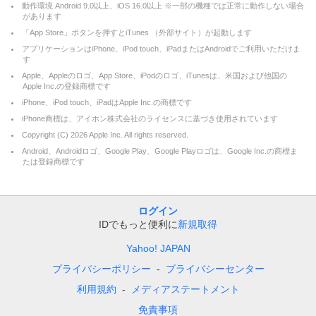
動作環境 Android 9.0以上、iOS 16.0以上 ※一部の機種では正常に動作しない場合
があります
「App Store」ボタンを押すとiTunes （外部サイト）が起動します
アプリケーションはiPhone、iPod touch、iPadまたはAndroidでご利用いただけま
す
Apple、Appleのロゴ、App Store、iPodのロゴ、iTunesは、米国および他国の
Apple Inc.の登録商標です
iPhone、iPod touch、iPadはApple Inc.の商標です
iPhone商標は、アイホン株式会社のライセンスに基づき使用されています
Copyright (C)
2026
Apple Inc. All rights reserved.
Android、Androidロゴ、Google Play、Google Playロゴは、Google Inc.の商標ま
たは登録商標です
ログイン
IDでもっと便利に
新規取得
Yahoo! JAPAN
プライバシーポリシー
プライバシーセンター
利用規約
メディアステートメント
免責事項