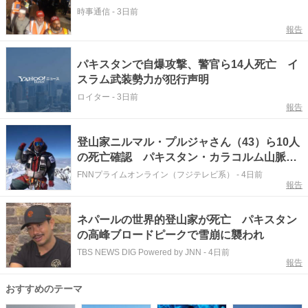
時事通信
-
3日前
報告
パキスタンで自爆攻撃、警官ら14人死亡 イ
スラム武装勢力が犯行声明
ロイター
-
3日前
報告
登山家ニルマル・プルジャさん（43）ら10人
の死亡確認 パキスタン・カラコルム山脈の
標高8047mブロードピークで雪崩に巻き込ま
FNNプライムオンライン（フジテレビ系）
-
4日前
報告
れ行方不明に
ネパールの世界的登山家が死亡 パキスタン
の高峰ブロードピークで雪崩に襲われ
TBS NEWS DIG Powered by JNN
-
4日前
報告
おすすめのテーマ