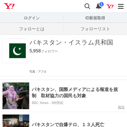
Yahoo! JAPAN
検索
通知数
i
ログイン
ID新規取得
フォローとは
フォローリスト
パキスタン・イスラム共和国
5,958
フォロワー
写真：アフロ
パキスタン、国際メディアによる報道を規
制 取材協力の国民も対象
BBC News
-
3時間前
報告
パキスタンで自爆テロ、１３人死亡