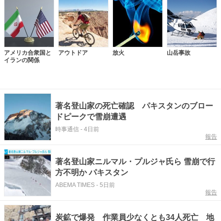
アメリカ合衆国と
アウトドア
放火
山岳事故
イランの関係
著名登山家の死亡確認 パキスタンのブロー
ドピークで雪崩遭遇
時事通信
-
4日前
報告
著名登山家ニルマル・プルジャ氏ら 雪崩で行
方不明か パキスタン
ABEMA TIMES
-
5日前
報告
炭鉱で爆発 作業員少なくとも34人死亡 地