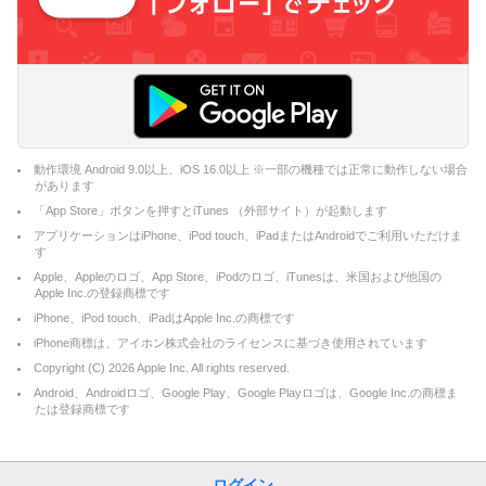
動作環境 Android 9.0以上、iOS 16.0以上 ※一部の機種では正常に動作しない場合
があります
「App Store」ボタンを押すとiTunes （外部サイト）が起動します
アプリケーションはiPhone、iPod touch、iPadまたはAndroidでご利用いただけま
す
Apple、Appleのロゴ、App Store、iPodのロゴ、iTunesは、米国および他国の
Apple Inc.の登録商標です
iPhone、iPod touch、iPadはApple Inc.の商標です
iPhone商標は、アイホン株式会社のライセンスに基づき使用されています
Copyright (C)
2026
Apple Inc. All rights reserved.
Android、Androidロゴ、Google Play、Google Playロゴは、Google Inc.の商標ま
たは登録商標です
ログイン