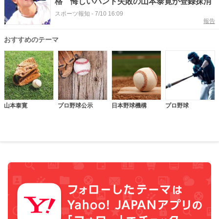
格 悔しいバント失敗の山本泰寛が登録抹消
スポーツ報知
-
7/10 16:09
報告
おすすめのテーマ
山本泰寛
プロ野球公示
日本野球機構
プロ野球