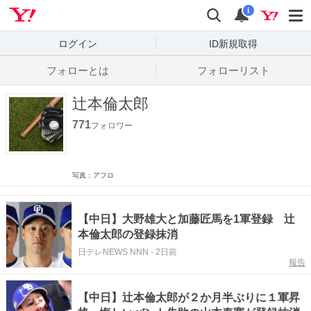
Yahoo! JAPAN
検索
通知数
i
ログイン
ID新規取得
フォローとは
フォローリスト
辻本倫太郎
771
フォロワー
写真：アフロ
【中日】大野雄大と加藤匠馬を1軍登録 辻
本倫太郎の登録抹消
日テレNEWS NNN
-
2日前
報告
【中日】辻本倫太郎が２か月半ぶりに１軍昇