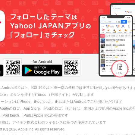
for Android
 Android 9.0以上、iOS 16.0以上 ※一部の機種では正常に動作しない場合がありま
 Store」ボタンを押すとiTunes （外部サイト）が起動します
ションはiPhone、iPod touch、iPadまたはAndroidでご利用いただけます
、Appleのロゴ、App Store、iPodのロゴ、iTunesは、米国および他国のApple Inc
、iPod touch、iPadはApple Inc.の商標です
ne商標は、アイホン株式会社のライセンスに基づき使用されています
ht (C)
2026
Apple Inc. All rights reserved.