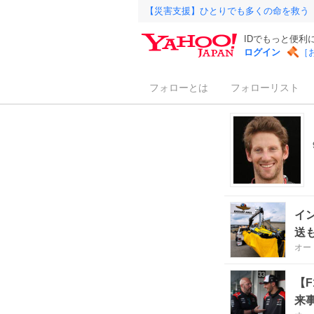
【災害支援】ひとりでも多くの命を救う
IDでもっと便利
ログイン
［
フォローとは
フォローリスト
イ
送
オー
【
来