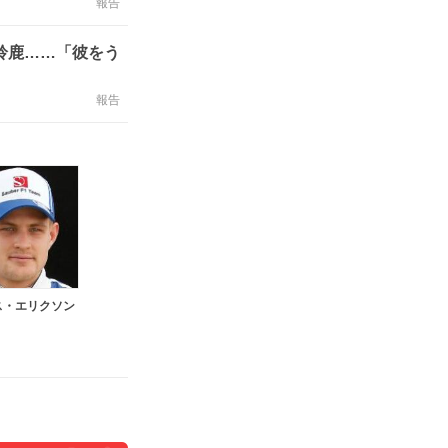
報告
鈴鹿……「彼をう
報告
ス・エリクソン