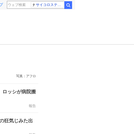
プ
サイコロステーキ先輩
検索
写真：アフロ
、ロッシが病院搬
報告
大の狂気じみた出