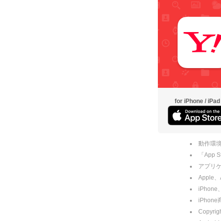
for iPhone / iPad
動作環境
「App
アプリケー
Apple
iPhone
iPho
Copyrig