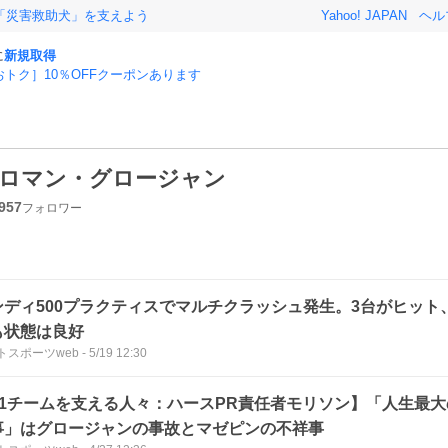
「災害救助犬」を支えよう
Yahoo! JAPAN
ヘル
に
新規取得
おトク］10％OFFクーポンあります
ロマン・グロージャン
957
フォロワー
ンディ500プラクティスでマルチクラッシュ発生。3台がヒット
も状態は良好
トスポーツweb
-
5/19 12:30
F1チームを支える人々：ハースPR責任者モリソン】「人生最
事」はグロージャンの事故とマゼピンの不祥事