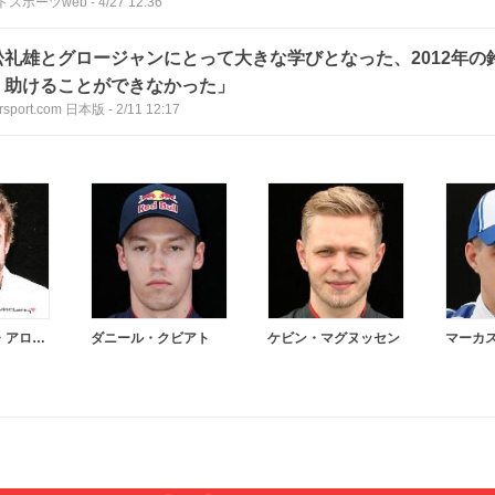
トスポーツweb
-
4/27 12:36
松礼雄とグロージャンにとって大きな学びとなった、2012年の
く助けることができなかった」
rsport.com 日本版
-
2/11 12:17
フェルナンド・アロンソ
ダニール・クビアト
ケビン・マグヌッセン
マーカ