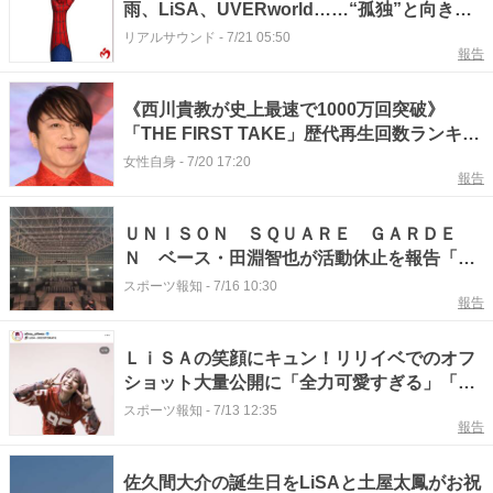
雨、LiSA、UVERworld……“孤独”と向き合
った『スパイダーマン』主題歌
リアルサウンド
-
7/21 05:50
報告
《西川貴教が史上最速で1000万回突破》
「THE FIRST TAKE」歴代再生回数ランキン
グ！3位LiSA、2位YOASOBIを抑えた1位
女性自身
-
7/20 17:20
報告
は？
ＵＮＩＳＯＮ ＳＱＵＡＲＥ ＧＡＲＤＥ
Ｎ ベース・田淵智也が活動休止を報告「一
旦業界を去る気持ち」
スポーツ報知
-
7/16 10:30
報告
ＬｉＳＡの笑顔にキュン！リリイベでのオフ
ショット大量公開に「全力可愛すぎる」「ほ
んと女神すぎて」「行けた人羨ましい」
スポーツ報知
-
7/13 12:35
報告
佐久間大介の誕生日をLiSAと土屋太鳳がお祝