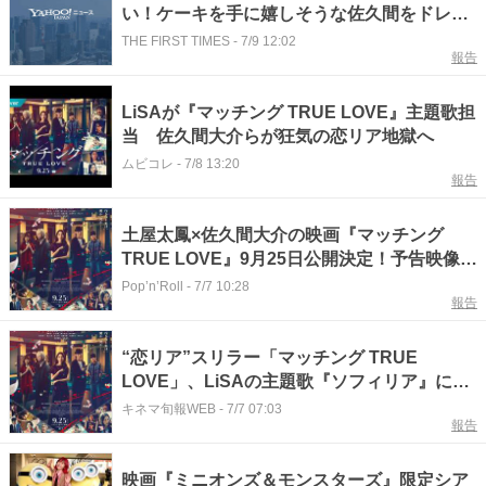
い！ケーキを手に嬉しそうな佐久間をドレス
の2人が囲む姿に「豪華な3ショットだ！」
THE FIRST TIMES
-
7/9 12:02
報告
「さっくんの笑顔が最高」「可愛い3人組」
LiSAが『マッチング TRUE LOVE』主題歌担
当 佐久間大介らが狂気の恋リア地獄へ
ムビコレ
-
7/8 13:20
報告
土屋太鳳×佐久間大介の映画『マッチング
TRUE LOVE』9月25日公開決定！予告映像、
本ビジュアル、LiSAの主題歌が一挙解禁！
Pop’n’Roll
-
7/7 10:28
報告
【コメントあり】
“恋リア”スリラー「マッチング TRUE
LOVE」、LiSAの主題歌『ソフィリア』にの
せた予告編解禁
キネマ旬報WEB
-
7/7 07:03
報告
映画『ミニオンズ＆モンスターズ』限定シア