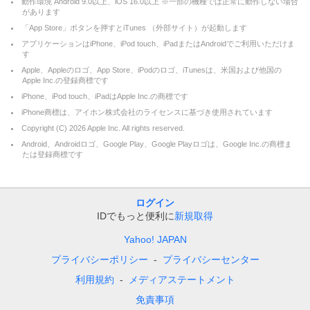
動作環境 Android 9.0以上、iOS 16.0以上 ※一部の機種では正常に動作しない場合
があります
「App Store」ボタンを押すとiTunes （外部サイト）が起動します
アプリケーションはiPhone、iPod touch、iPadまたはAndroidでご利用いただけま
す
Apple、Appleのロゴ、App Store、iPodのロゴ、iTunesは、米国および他国の
Apple Inc.の登録商標です
iPhone、iPod touch、iPadはApple Inc.の商標です
iPhone商標は、アイホン株式会社のライセンスに基づき使用されています
Copyright (C)
2026
Apple Inc. All rights reserved.
Android、Androidロゴ、Google Play、Google Playロゴは、Google Inc.の商標ま
たは登録商標です
ログイン
IDでもっと便利に
新規取得
Yahoo! JAPAN
プライバシーポリシー
プライバシーセンター
利用規約
メディアステートメント
免責事項