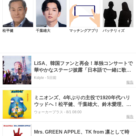
松平健
千葉雄大
マッチングアプリ
バッテリィズ
LiSA、韓国ファンと再会！単独コンサートで
華やかなステージ披露「日本語で一緒に歌っ
てくれて感動」
Kstyle
-
5日前
報告
ミニオンズ、4年ぶりの主役で1920年代ハリ
ウッドへ！松平健、千葉雄大、鈴木愛理、
LiSAが吹替『ミニオンズ＆モンスターズ』8
ウォーカープラス
-
8/1 08:00
報告
月7日公開
Mrs. GREEN APPLE、TK from 凛として時