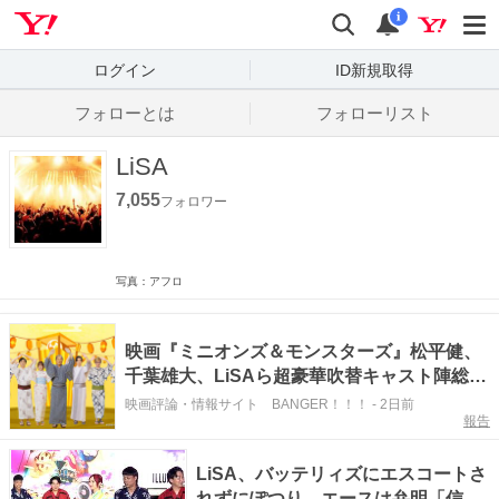
Yahoo! JAPAN
検索
通知数
i
ログイン
ID新規取得
フォローとは
フォローリスト
LiSA
7,055
フォロワー
写真：アフロ
映画『ミニオンズ＆モンスターズ』松平健、
千葉雄大、LiSAら超豪華吹替キャスト陣総出
演の「ミニおんど」特別映像
映画評論・情報サイト BANGER！！！
-
2日前
報告
LiSA、バッテリィズにエスコートさ
れずにぽつり エースは弁明「信頼