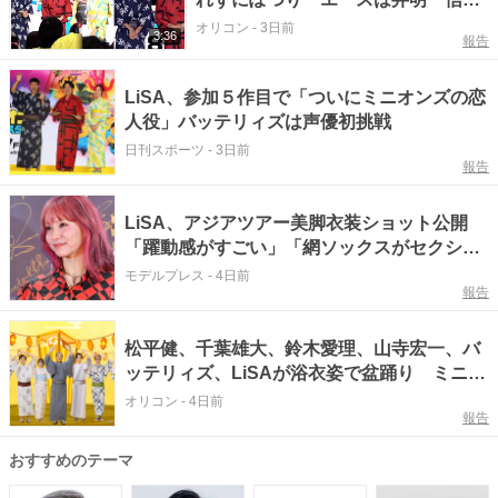
の証です」
オリコン
-
3日前
3:36
報告
LiSA、参加５作目で「ついにミニオンズの恋
人役」バッテリィズは声優初挑戦
日刊スポーツ
-
3日前
報告
LiSA、アジアツアー美脚衣装ショット公開
「躍動感がすごい」「網ソックスがセクシ
ー」と絶賛の声
モデルプレス
-
4日前
報告
松平健、千葉雄大、鈴木愛理、山寺宏一、バ
ッテリィズ、LiSAが浴衣姿で盆踊り ミニオ
ン公式「ミニおんど」公開
オリコン
-
4日前
報告
おすすめのテーマ