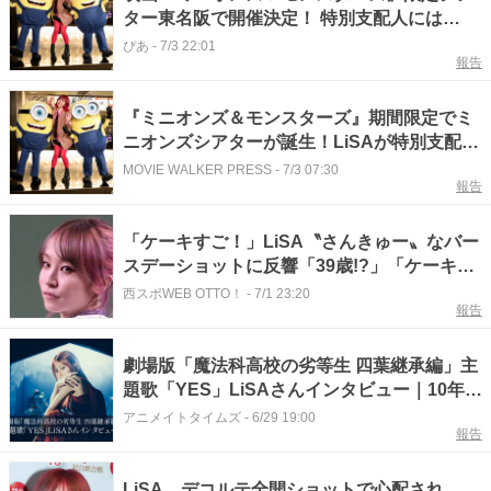
ター東名阪で開催決定！ 特別支配人には
LiSAが再び就任
ぴあ
-
7/3 22:01
報告
『ミニオンズ＆モンスターズ』期間限定でミ
ニオンズシアターが誕生！LiSAが特別支配人
に就任
MOVIE WALKER PRESS
-
7/3 07:30
報告
「ケーキすご！」LiSA〝さんきゅー〟なバー
スデーショットに反響「39歳!?」「ケーキ食
べ過ぎないように」「でらおめでとーーーー
西スポWEB OTTO！
-
7/1 23:20
報告
ーー！！」
劇場版「魔法科高校の劣等生 四葉継承編」主
題歌「YES」LiSAさんインタビュー｜10年の
時を経て大人になった“今だからこそ”たどり
アニメイトタイムズ
-
6/29 19:00
報告
着いた一曲
LiSA、デコルテ全開ショットで心配され