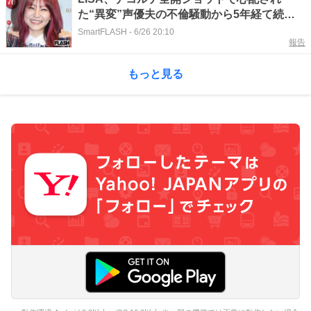
た“異変”声優夫の不倫騒動から5年経て続
く“孤軍奮闘”
SmartFLASH
-
6/26 20:10
報告
もっと見る