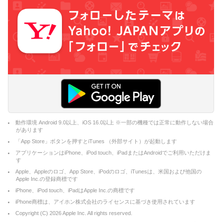
動作環境 Android 9.0以上、iOS 16.0以上 ※一部の機種では正常に動作しない場合
があります
「App Store」ボタンを押すとiTunes （外部サイト）が起動します
アプリケーションはiPhone、iPod touch、iPadまたはAndroidでご利用いただけま
す
Apple、Appleのロゴ、App Store、iPodのロゴ、iTunesは、米国および他国の
Apple Inc.の登録商標です
iPhone、iPod touch、iPadはApple Inc.の商標です
iPhone商標は、アイホン株式会社のライセンスに基づき使用されています
Copyright (C)
2026
Apple Inc. All rights reserved.