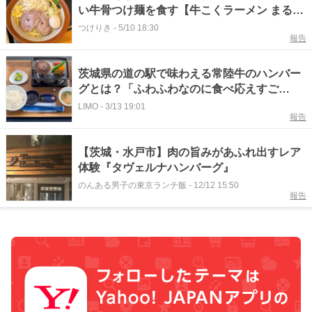
い牛骨つけ麺を食す【牛こくラーメン まるか
つ/新中野】
つけりき
-
5/10 18:30
報告
茨城県の道の駅で味わえる常陸牛のハンバー
グとは？「ふわふわなのに食べ応えすご
い！」と驚きの声
LIMO
-
3/13 19:01
報告
【茨城・水戸市】肉の旨みがあふれ出すレア
体験『タヴェルナハンバーグ』
のんある男子の東京ランチ飯
-
12/12 15:50
報告