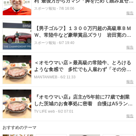
利"最後方からカマシ「脚をためて踏み直せ
た」～取手Ｆ２
スポーツ報知
-
7/6 16:06
報告
【男子ゴルフ】１３００万円超の高級車ＢＭ
Ｗ、常陸牛など豪華賞品ズラリ 岩田寛の優
勝副賞は…
スポーツ報知
-
6/7 19:40
報告
＜オモウマい店＞最高級の常陸牛、とろける
ような食感で 多忙でも人雇わず「その分、
お客さんに還元」 茨城・ひたちなか
MANTANWEB
-
6/2 11:33
報告
『オモウマい店』店主が5年前に77歳で創業
した茨城のお食事処に密着 自慢はA5ランク
の常陸牛
TV LIFE web
-
6/2 07:01
報告
おすすめのテーマ