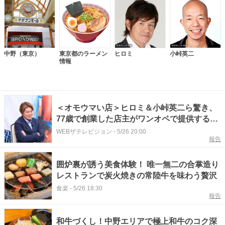
中野（東京）
東京都のラーメン
ヒロミ
小峠英二
情報
＜オモウマい店＞ヒロミ＆小峠英二ら驚き、
77歳で創業した店主がワンオペで提供する破
格のA5常陸牛
WEBザテレビジョン
-
5/26 20:00
報告
囲炉裏が誘う美食体験！ 唯一無二の合掌造り
レストランで炭火焼きの常陸牛を味わう贅沢
食楽
-
5/26 18:30
報告
和牛づくし！中野エリアで極上和牛のコク深