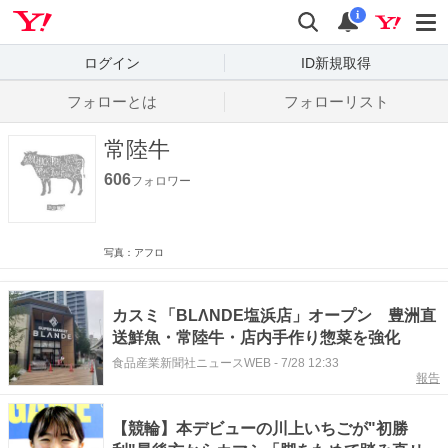
Yahoo! JAPAN
検索
通知数
i
ログイン
ID新規取得
フォローとは
フォローリスト
常陸牛
606
フォロワー
写真：アフロ
カスミ「BLΛNDE塩浜店」オープン 豊洲直
送鮮魚・常陸牛・店内手作り惣菜を強化
食品産業新聞社ニュースWEB
-
7/28 12:33
報告
【競輪】本デビューの川上いちごが"初勝