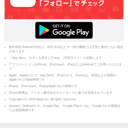
動作環境 Android 9.0以上、iOS 16.0以上 ※一部の機種では正常に動作しない場合
があります
「App Store」ボタンを押すとiTunes （外部サイト）が起動します
アプリケーションはiPhone、iPod touch、iPadまたはAndroidでご利用いただけま
す
Apple、Appleのロゴ、App Store、iPodのロゴ、iTunesは、米国および他国の
Apple Inc.の登録商標です
iPhone、iPod touch、iPadはApple Inc.の商標です
iPhone商標は、アイホン株式会社のライセンスに基づき使用されています
Copyright (C)
2026
Apple Inc. All rights reserved.
Android、Androidロゴ、Google Play、Google Playロゴは、Google Inc.の商標ま
たは登録商標です