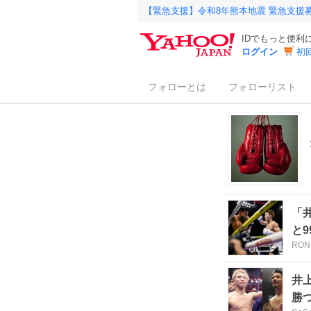
【緊急支援】令和8年熊本地震 緊急支援
IDでもっと便利
ログイン
初
フォローとは
フォローリスト
「
と
RON
生
井
勝