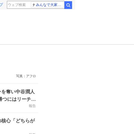
プ
みんなで大家さん 2881億円
検索
写真：アフロ
ンを奪い中谷潤人
が勝つにはリーチを
報告
の核心「どちらが