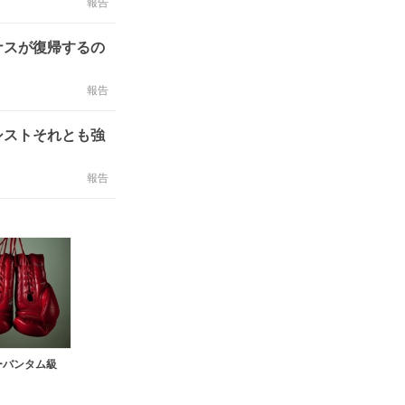
報告
ナスが復帰するの
報告
シストそれとも強
報告
ーバンタム級