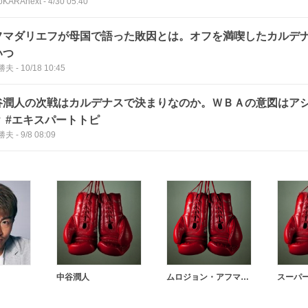
oKARAnext
-
4/30 05:40
フマダリエフが母国で語った敗因とは。オフを満喫したカルデ
いつ
勝夫
-
10/18 10:45
谷潤人の次戦はカルデナスで決まりなのか。ＷＢＡの意図はア
？ #エキスパートトピ
勝夫
-
9/8 08:09
中谷潤人
ムロジョン・アフマダリエフ
スーパ