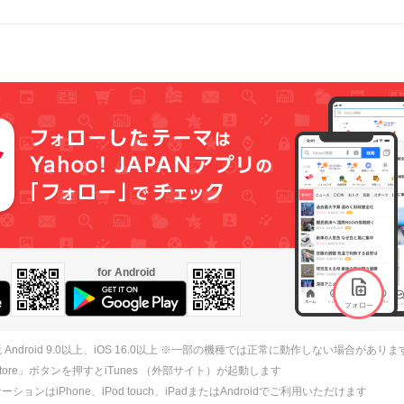
for Android
 Android 9.0以上、iOS 16.0以上 ※一部の機種では正常に動作しない場合がありま
 Store」ボタンを押すとiTunes （外部サイト）が起動します
ションはiPhone、iPod touch、iPadまたはAndroidでご利用いただけます