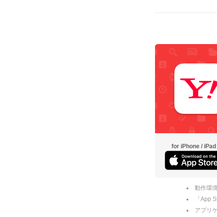
for iPhone / iPad
動作環境
「App
アプリケー