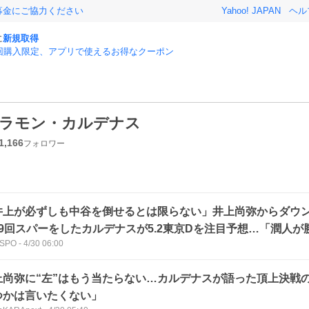
募金にご協力ください
Yahoo! JAPAN
ヘル
に
新規取得
回購入限定、アプリで使えるお得なクーポン
ラモン・カルデナス
1,166
フォロワー
井上が必ずしも中谷を倒せるとは限らない」井上尚弥からダウ
99回スパーをしたカルデナスが5.2東京Dを注目予想…「潤人
SPO
-
4/30 06:00
かす必要が」
上尚弥に“左”はもう当たらない…カルデナスが語った頂上決戦
つかは言いたくない」