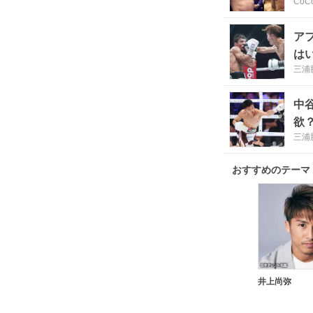
CoC
ア
は
三浦
中
欲
三浦
おすすめのテーマ
井上尚弥