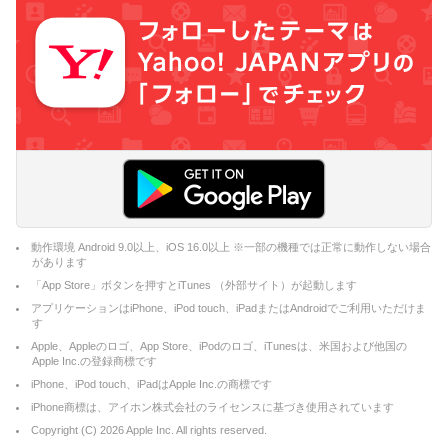
動作環境 Android 9.0以上、iOS 16.0以上 ※一部の機種では正常に動作しない場合
があります
「App Store」ボタンを押すとiTunes （外部サイト）が起動します
アプリケーションはiPhone、iPod touch、iPadまたはAndroidでご利用いただけま
す
Apple、Appleのロゴ、App Store、iPodのロゴ、iTunesは、米国および他国の
Apple Inc.の登録商標です
iPhone、iPod touch、iPadはApple Inc.の商標です
iPhone商標は、アイホン株式会社のライセンスに基づき使用されています
Copyright (C)
2026
Apple Inc. All rights reserved.