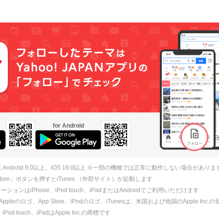
for Android
 Android 9.0以上、iOS 16.0以上 ※一部の機種では正常に動作しない場合がありま
 Store」ボタンを押すとiTunes （外部サイト）が起動します
ションはiPhone、iPod touch、iPadまたはAndroidでご利用いただけます
、Appleのロゴ、App Store、iPodのロゴ、iTunesは、米国および他国のApple Inc
、iPod touch、iPadはApple Inc.の商標です