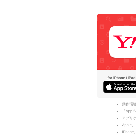
for iPhone / iPad
動作環境
「App
アプリケー
Apple
iPhone