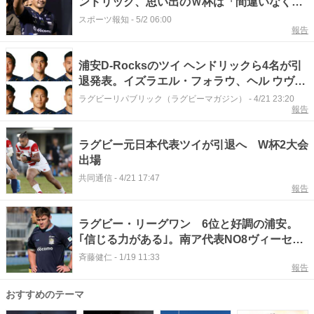
ンドリック、思い出のＷ杯は「間違いなく、
２０１５年」 引退後は指導者を志す「コー
スポーツ報知
-
5/2 06:00
報告
チとして、来季戻ってきたい」
浦安D-Rocksのツイ ヘンドリックら4名が引
退発表。イズラエル・フォラウ、ヘル ウヴェ
ら7名は退団
ラグビーリパブリック（ラグビーマガジン）
-
4/21 23:20
報告
ラグビー元日本代表ツイが引退へ W杯2大会
出場
共同通信
-
4/21 17:47
報告
ラグビー・リーグワン 6位と好調の浦安。
｢信じる力がある｣。南ア代表NO8ヴィーセが
その要因を語る #エキスパートトピ
斉藤健仁
-
1/19 11:33
報告
おすすめのテーマ