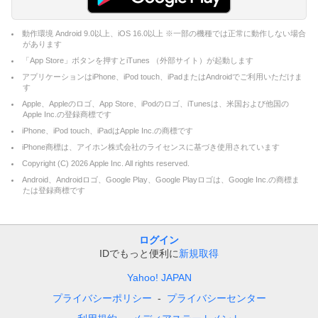
動作環境 Android 9.0以上、iOS 16.0以上 ※一部の機種では正常に動作しない場合
があります
「App Store」ボタンを押すとiTunes （外部サイト）が起動します
アプリケーションはiPhone、iPod touch、iPadまたはAndroidでご利用いただけま
す
Apple、Appleのロゴ、App Store、iPodのロゴ、iTunesは、米国および他国の
Apple Inc.の登録商標です
iPhone、iPod touch、iPadはApple Inc.の商標です
iPhone商標は、アイホン株式会社のライセンスに基づき使用されています
Copyright (C)
2026
Apple Inc. All rights reserved.
Android、Androidロゴ、Google Play、Google Playロゴは、Google Inc.の商標ま
たは登録商標です
ログイン
IDでもっと便利に
新規取得
Yahoo! JAPAN
プライバシーポリシー
プライバシーセンター