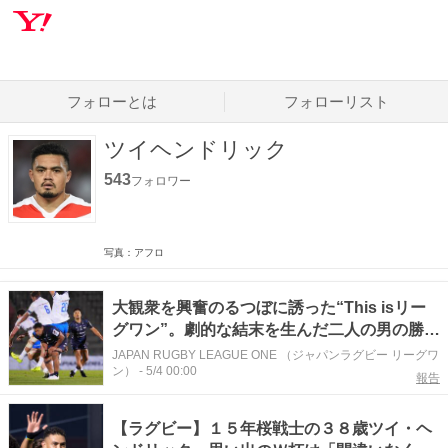
フォローとは
フォローリスト
ツイヘンドリック
543
フォロワー
写真：アフロ
大観衆を興奮のるつぼに誘った“This isリー
グワン”。劇的な結末を生んだ二人の男の勝負
勘と勇気
JAPAN RUGBY LEAGUE ONE （ジャパンラグビー リーグワ
ン）
-
5/4 00:00
報告
【ラグビー】１５年桜戦士の３８歳ツイ・ヘ