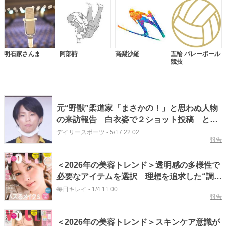
明石家さんま
阿部詩
高梨沙羅
五輪 バレーボール
競技
元“野獣”柔道家「まさかの！」と思わぬ人物
の来訪報告 白衣姿で２ショット投稿 とも
に１２年ロンドン五輪でメダル獲得の異競技
デイリースポーツ
-
5/17 22:02
報告
元女子アスリート
＜2026年の美容トレンド＞透明感の多様性で
必要なアイテムを選択 理想を追求した“調和
メイク”を 後編
毎日キレイ
-
1/4 11:00
報告
＜2026年の美容トレンド＞スキンケア意識が