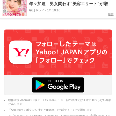
年々加速 男女問わず“美容エリート”が増
加 前編
毎日キレイ
-
1/4 10:10
報告
動作環境 Android 9.0以上、iOS 16.0以上 ※一部の機種では正常に動作しない場合
があります
「App Store」ボタンを押すとiTunes （外部サイト）が起動します
アプリケーションはiPhone、iPod touch、iPadまたはAndroidでご利用いただけま