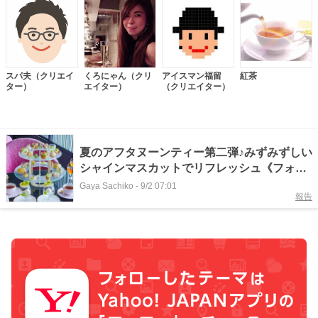
スパ夫（クリエイ
くろにゃん（クリ
アイスマン福留
紅茶
ター）
エイター）
（クリエイター）
夏のアフタヌーンティー第二弾♪みずみずしい
シャインマスカットでリフレッシュ《フォシ
ョンホテル京都》
Gaya Sachiko
-
9/2 07:01
報告