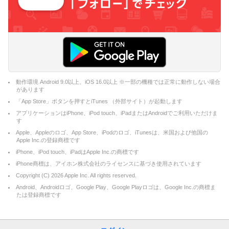
動作環境 Android 9.0以上、iOS 16.0以上 ※一部の機種では正常に動作しない場合
があります
「App Store」ボタンを押すとiTunes （外部サイト）が起動します
アプリケーションはiPhone、iPod touch、iPadまたはAndroidでご利用いただけま
す
Apple、Appleのロゴ、App Store、iPodのロゴ、iTunesは、米国および他国の
Apple Inc.の登録商標です
iPhone、iPod touch、iPadはApple Inc.の商標です
iPhone商標は、アイホン株式会社のライセンスに基づき使用されています
Copyright (C)
2026
Apple Inc. All rights reserved.
Android、Androidロゴ、Google Play、Google Playロゴは、Google Inc.の商標ま
たは登録商標です