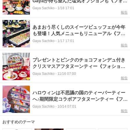
Gayaが待ち望んだ塩気オプションも《フォシ
ョンホテル京都》
Gaya Sachiko
-
1/18 17:01
報告
あまおう尽くしのスイーツビュッフェが今年
も登場！人気メニューもリニューアル《フォ
ションホテル京都》
Gaya Sachiko
-
1/17 17:01
報告
プレゼントとピンクのチョコフォンデュ付き
クリスマスアフタヌーンティー《フォション
ホテル京都》
Gaya Sachiko
-
11/16 07:00
報告
ハロウィンは不思議の国のティーパーティー
へ♪期間限定コラボアフタヌーンティー《フォ
ションホテル京都》
Gaya Sachiko
-
10/14 07:01
報告
おすすめのテーマ