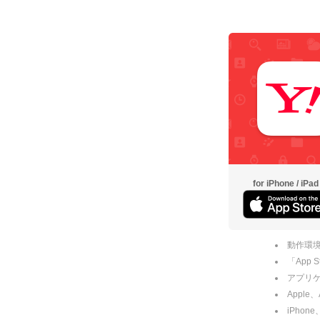
for iPhone / iPad
動作環境
「App
アプリケー
Apple
iPhone