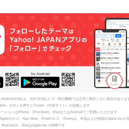
for Android
 Android 9.0以上、iOS 16.0以上 ※一部の機種では正常に動作しない場合がありま
 Store」ボタンを押すとiTunes （外部サイト）が起動します
ションはiPhone、iPod touch、iPadまたはAndroidでご利用いただけます
、Appleのロゴ、App Store、iPodのロゴ、iTunesは、米国および他国のApple Inc
、iPod touch、iPadはApple Inc.の商標です