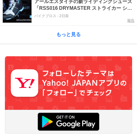
アールエスタイチの新ライディングシューズ
「RSS016 DRYMASTER ストライカー シュ
ーズ」が登場！（動画あり）
バイクブロス
-
2日前
報告
もっと見る