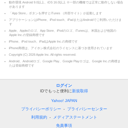
動作環境 Android 9.0以上、iOS 16.0以上 ※一部の機種では正常に動作しない場合
があります
「App Store」ボタンを押すとiTunes （外部サイト）が起動します
アプリケーションはiPhone、iPod touch、iPadまたはAndroidでご利用いただけま
す
Apple、Appleのロゴ、App Store、iPodのロゴ、iTunesは、米国および他国の
Apple Inc.の登録商標です
iPhone、iPod touch、iPadはApple Inc.の商標です
iPhone商標は、アイホン株式会社のライセンスに基づき使用されています
Copyright (C)
2026
Apple Inc. All rights reserved.
Android、Androidロゴ、Google Play、Google Playロゴは、Google Inc.の商標ま
たは登録商標です
ログイン
IDでもっと便利に
新規取得
Yahoo! JAPAN
プライバシーポリシー
プライバシーセンター
利用規約
メディアステートメント
免責事項