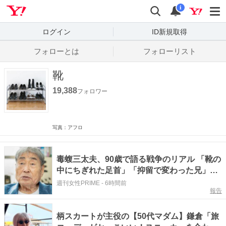
Yahoo! JAPAN
検索
通知数
i
ログイン
ID新規取得
フォローとは
フォローリスト
靴
19,388
フォロワー
写真：アフロ
毒蝮三太夫、90歳で語る戦争のリアル 「靴の
中にちぎれた足首」「抑留で変わった兄」…
終戦後も続いた悲劇
週刊女性PRIME
-
6時間前
報告
柄スカートが主役の【50代マダム】鎌倉「旅