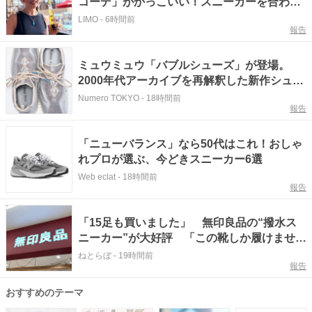
コーデ」がかっこいい！スニーカーを合わせ
た“大人のリラックススタイル”が素敵
LIMO
-
6時間前
報告
ミュウミュウ「バブルシューズ」が登場。
2000年代アーカイブを再解釈した新作シュー
ズ
Numero TOKYO
-
18時間前
報告
「ニューバランス」なら50代はこれ！おしゃ
れプロが選ぶ、今どきスニーカー6選
Web eclat
-
18時間前
報告
「15足も買いました」 無印良品の“撥水ス
ニーカー”が大好評 「この靴しか履けませ
ん」「本当に疲れにくい」「一生買い続けま
ねとらぼ
-
19時間前
報告
す」
おすすめのテーマ