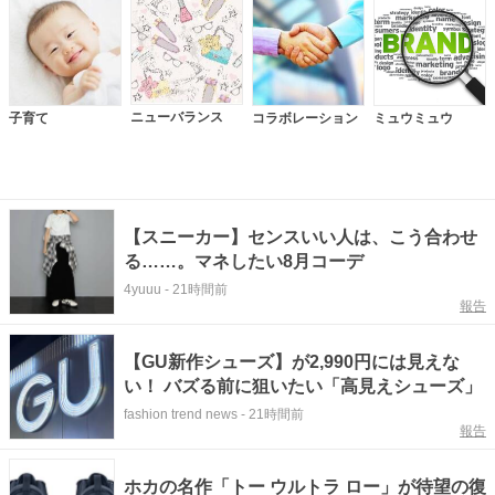
ニューバランス
子育て
コラボレーション
ミュウミュウ
【スニーカー】センスいい人は、こう合わせ
る……。マネしたい8月コーデ
4yuuu
-
21時間前
報告
【GU新作シューズ】が2,990円には見えな
い！ バズる前に狙いたい「高見えシューズ」
fashion trend news
-
21時間前
報告
ホカの名作「トー ウルトラ ロー」が待望の復