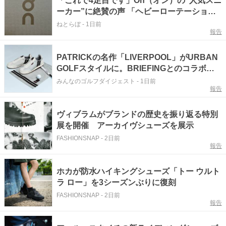
「これで4足目です」On（オン）の“人気スニ
ーカー”に絶賛の声 「ヘビーローテーション
です」「スリッパ履いてるくらい楽」「圧倒
ねとらぼ
-
1日前
報告
的に軽い」
PATRICKの名作「LIVERPOOL」がURBAN
GOLFスタイルに。BRIEFINGとのコラボゴ
ルフシューズ第2弾！
みんなのゴルフダイジェスト
-
1日前
報告
ヴィブラムがブランドの歴史を振り返る特別
展を開催 アーカイヴシューズを展示
FASHIONSNAP
-
2日前
報告
ホカが防水ハイキングシューズ「トー ウルト
ラ ロー」を3シーズンぶりに復刻
FASHIONSNAP
-
2日前
報告