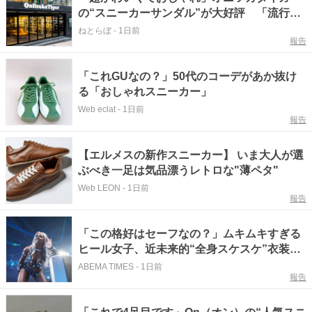
の“スニーカーサンダル”が大好評 「流行り
すぎないでほしい」「最高のスニサン」「高
ねとらぼ
-
1日前
報告
級感も◎」「フェス用に購入」
「これGUなの？」50代のコーデがあか抜け
る「おしゃれスニーカー」
Web eclat
-
1日前
報告
【エルメスの新作スニーカー】 いま大人が選
ぶべき一足は気品漂うレトロな"薄ペタ"
Web LEON
-
1日前
報告
「この格好はセーフなの？」ムキムキすぎる
ヒール女子、近未来的“全身スケスケ”衣装に
ファンツッコミ「着ているけど着ていない
ABEMA TIMES
-
1日前
報告
感…」