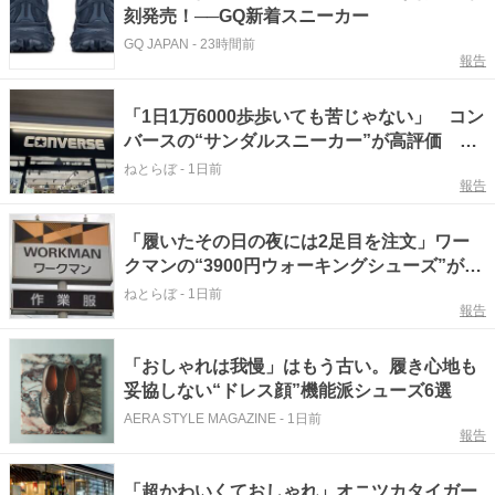
刻発売！──GQ新着スニーカー
GQ JAPAN
-
23時間前
報告
「1日1万6000歩歩いても苦じゃない」 コン
バースの“サンダルスニーカー”が高評価
「今まで履いてきた厚底の中で1番軽い」
ねとらぼ
-
1日前
報告
「身長盛れる」
「履いたその日の夜には2足目を注文」ワー
クマンの“3900円ウォーキングシューズ”が好
評 「地面の感覚がそのまま伝わってきて感
ねとらぼ
-
1日前
報告
動」「普段履きで1番使っています」
「おしゃれは我慢」はもう古い。履き心地も
妥協しない“ドレス顔”機能派シューズ6選
AERA STYLE MAGAZINE
-
1日前
報告
「超かわいくておしゃれ」オニツカタイガー