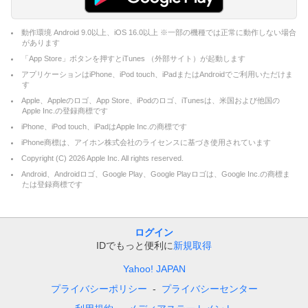
動作環境 Android 9.0以上、iOS 16.0以上 ※一部の機種では正常に動作しない場合
があります
「App Store」ボタンを押すとiTunes （外部サイト）が起動します
アプリケーションはiPhone、iPod touch、iPadまたはAndroidでご利用いただけま
す
Apple、Appleのロゴ、App Store、iPodのロゴ、iTunesは、米国および他国の
Apple Inc.の登録商標です
iPhone、iPod touch、iPadはApple Inc.の商標です
iPhone商標は、アイホン株式会社のライセンスに基づき使用されています
Copyright (C)
2026
Apple Inc. All rights reserved.
Android、Androidロゴ、Google Play、Google Playロゴは、Google Inc.の商標ま
たは登録商標です
ログイン
IDでもっと便利に
新規取得
Yahoo! JAPAN
プライバシーポリシー
プライバシーセンター