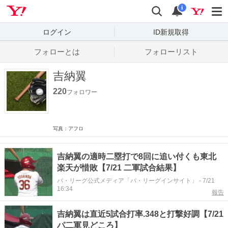
Yahoo! JAPAN
検索
通知数
i
ログイン
ID新規取得
フォローとは
フォローリスト
吉納翼
220
フォロワー
写真：アフロ
吉納翼の適時二塁打で8回に追い付くも東北
楽天が惜敗【7/21 二軍試合結果】
パ・リーグ公式メディア「パ・リーグインサイト」
-
7/21
16:34
報告
吉納翼は直近5試合打率.348と打撃好調【7/21
パ二軍見どころ】