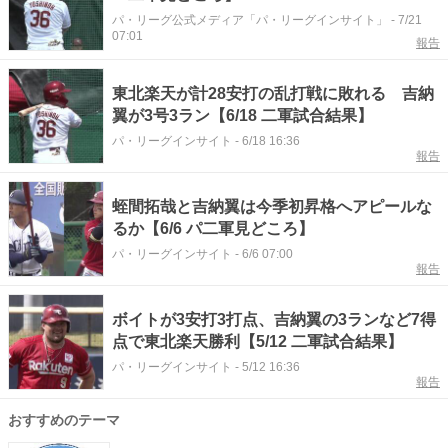
パ・リーグ公式メディア「パ・リーグインサイト」
-
7/21
07:01
報告
東北楽天が計28安打の乱打戦に敗れる 吉納
翼が3号3ラン【6/18 二軍試合結果】
パ・リーグインサイト
-
6/18 16:36
報告
蛭間拓哉と吉納翼は今季初昇格へアピールな
るか【6/6 パ二軍見どころ】
パ・リーグインサイト
-
6/6 07:00
報告
ボイトが3安打3打点、吉納翼の3ランなど7得
点で東北楽天勝利【5/12 二軍試合結果】
パ・リーグインサイト
-
5/12 16:36
報告
おすすめのテーマ